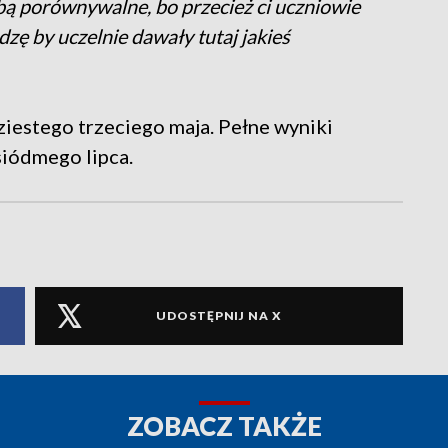
bą porównywalne, bo przecież ci uczniowie
dzę by uczelnie dawały tutaj jakieś
estego trzeciego maja. Pełne wyniki
iódmego lipca.
UDOSTĘPNIJ NA X
ZOBACZ TAKŻE