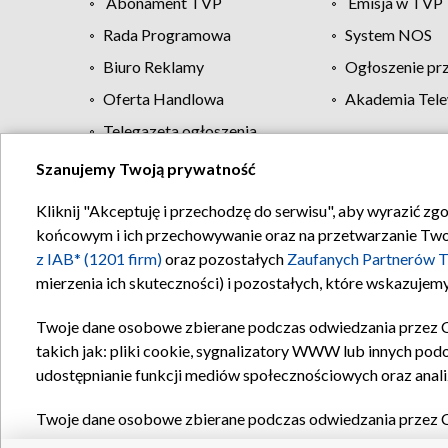
Abonament TVP
Emisja w TVP
Rada Programowa
System NOS
Biuro Reklamy
Ogłoszenie pr
Oferta Handlowa
Akademia Tele
Telegazeta ogłoszenia
Szanujemy Twoją prywatność
Regulamin TVP
Kliknij "Akceptuję i przechodzę do serwisu", aby wyrazić zg
końcowym i ich przechowywanie oraz na przetwarzanie Twoich
z IAB* (1201 firm)
oraz pozostałych
Zaufanych Partnerów T
mierzenia ich skuteczności) i pozostałych, które wskazujemy
Twoje dane osobowe zbierane podczas odwiedzania przez 
takich jak: pliki cookie, sygnalizatory WWW lub innych pod
udostępnianie funkcji mediów społecznościowych oraz anali
Twoje dane osobowe zbierane podczas odwiedzania przez 
plików cookie, informacje o Twoich wyszukiwaniach w serwi