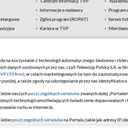
Centrum informacji TVP
Naziemna
Informacje o nadawcy
Program d
zetargowe
Zgłoś program (ROPAT)
Serwis fo
wizyjna
Kariera w TVP
Merchandi
Polityka prywatności
Moje zgody
Pomoc
Biuro re
ody na korzystanie z technologii automatycznego śledzenia i zbie
 danych osobowych przez nas, czyli Telewizję Polską S.A. w likw
VP (93 firm)
, w celach marketingowych (w tym do zautomatyzow
 poniżej, a także zgody na udostępnianie przez nas identyfikator
Ciebie naszych
poszczególnych serwisów
zwanych dalej „Portalem
obnych technologii umożliwiających świadczenie dopasowanych i be
zowanie ruchu w Internecie.
Ciebie
poszczególnych serwisów
na Portalu, takie jak adresy IP, 
sach Portalu czy historia odwiedzin będą przetwarzane przez TV