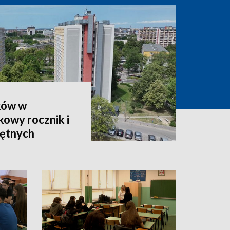
ków w
owy rocznik i
hętnych