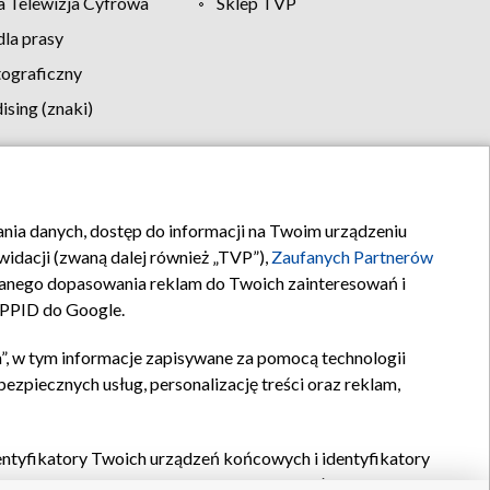
 Telewizja Cyfrowa
Sklep TVP
la prasy
tograficzny
sing (znaki)
klamy
Kontakt
rania danych, dostęp do informacji na Twoim urządzeniu
idacji (zwaną dalej również „TVP”),
Zaufanych Partnerów
anego dopasowania reklam do Twoich zainteresowań i
a PPID do Google.
”, w tym informacje zapisywane za pomocą technologii
zpiecznych usług, personalizację treści oraz reklam,
identyfikatory Twoich urządzeń końcowych i identyfikatory
P,
Zaufanych Partnerów z IAB
oraz pozostałych
Zaufanych