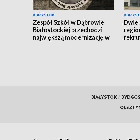
BIAŁYSTOK
BIAŁYS
Zespół Szkół w Dąbrowie
Dwie 
Białostockiej przechodzi
regio
największą modernizację w
rekru
swojej historii [WIDEO]
BIAŁYSTOK
/
BYDGO
OLSZTY