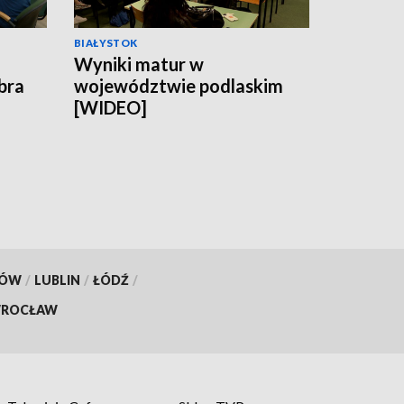
BIAŁYSTOK
Wyniki matur w
obra
województwie podlaskim
[WIDEO]
KÓW
/
LUBLIN
/
ŁÓDŹ
/
ROCŁAW