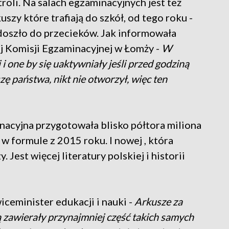
troli. Na salach egzaminacyjnych jest też
zy które trafiają do szkół, od tego roku -
 doszło do przecieków. Jak informowała
 Komisji Egzaminacyjnej w Łomży -
W
 i one by się uaktywniały jeśli przed godziną
zę państwa, nikt nie otworzył, więc ten
acyjna przygotowała blisko półtora miliona
w formule z 2015 roku. I nowej , która
. Jest więcej literatury polskiej i historii
iceminister edukacji i nauki -
Arkusze za
ą zawierały przynajmniej część takich samych