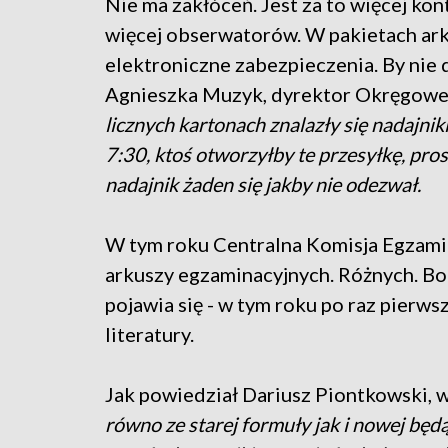
Nie ma zakłóceń. Jest za to więcej kon
więcej obserwatorów. W pakietach arkus
elektroniczne zabezpieczenia. By nie
Agnieszka Muzyk, dyrektor Okręgowej
licznych kartonach znalazły się nadajniki
7:30, ktoś otworzyłby te przesyłkę, pros
nadajnik żaden się jakby nie odezwał.
W tym roku Centralna Komisja Egzamin
arkuszy egzaminacyjnych. Różnych. Bo 
pojawia się - w tym roku po raz pierwszy
literatury.
Jak powiedział Dariusz Piontkowski, w
równo ze starej formuły jak i nowej będ