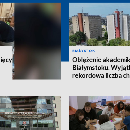
BIAŁYSTOK
sięcy
Oblężenie akademi
Białymstoku. Wyjątk
rekordowa liczba c