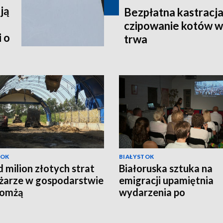
ją
Bezpłatna kastracja,
czipowanie kotów w
 o
trwa
TOK
BIAŁYSTOK
 milion złotych strat
Białoruska sztuka na
żarze w gospodarstwie
emigracji upamiętnia
Łomżą
wydarzenia po
sfałszowanych wybor