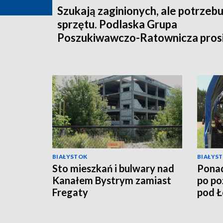
Szukają zaginionych, ale potrzebu
sprzętu. Podlaska Grupa
Poszukiwawczo-Ratownicza prosi
pomoc
BIAŁYSTOK
BIAŁYS
Sto mieszkań i bulwary nad
Ponad
Kanałem Bystrym zamiast
po po
Fregaty
pod 