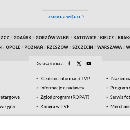
ZOBACZ WIĘCEJ
SZCZ
/
GDAŃSK
/
GORZÓW WLKP.
/
KATOWICE
/
KIELCE
/
KRA
N
/
OPOLE
/
POZNAŃ
/
RZESZÓW
/
SZCZECIN
/
WARSZAWA
/
W
Dołącz do nas:
Centrum informacji TVP
Naziemna
Informacje o nadawcy
Program d
zetargowe
Zgłoś program (ROPAT)
Serwis fo
wizyjna
Kariera w TVP
Merchandi