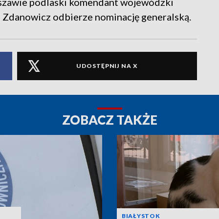
rszawie podlaski komendant wojewódzki
n Zdanowicz odbierze nominację generalską.
UDOSTĘPNIJ NA X
ZOBACZ TAKŻE
BIAŁYSTOK