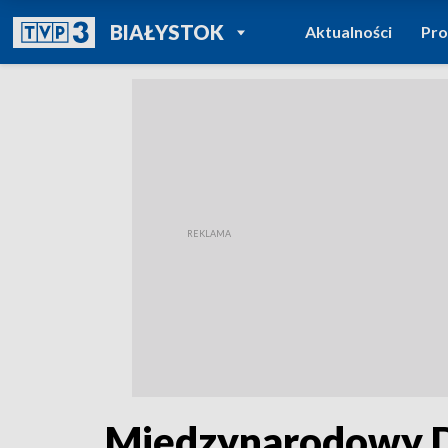
POWRÓT DO
BIAŁYSTOK
Aktualności
Pr
TVP REGIONY
Międzynarodowy D