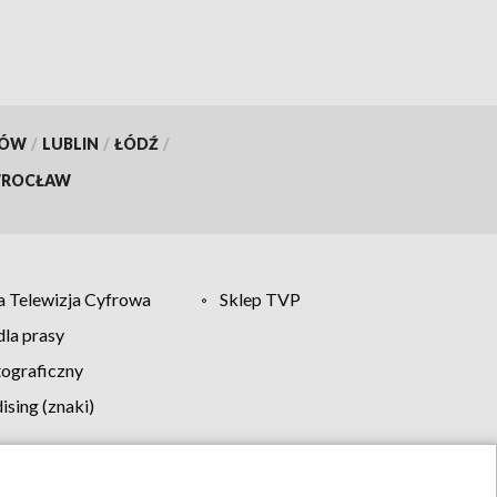
KÓW
/
LUBLIN
/
ŁÓDŹ
/
ROCŁAW
 Telewizja Cyfrowa
Sklep TVP
la prasy
tograficzny
sing (znaki)