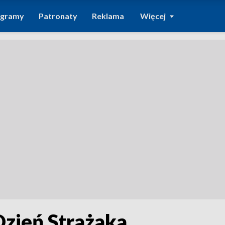
ogramy
Patronaty
Reklama
Więcej
zień Strażaka