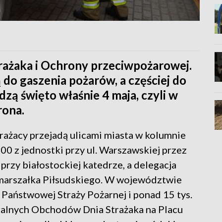
ażaka i Ochrony przeciwpożarowej.
 do gaszenia pożarów, a częściej do
zą święto właśnie 4 maja, czyli w
rona.
trażacy przejadą ulicami miasta w kolumnie
0 z jednostki przy ul. Warszawskiej przez
przy białostockiej katedrze, a delegacja
 marszałka Piłsudskiego. W województwie
Państwowej Straży Pożarnej i ponad 15 tys.
alnych Obchodów Dnia Strażaka na Placu