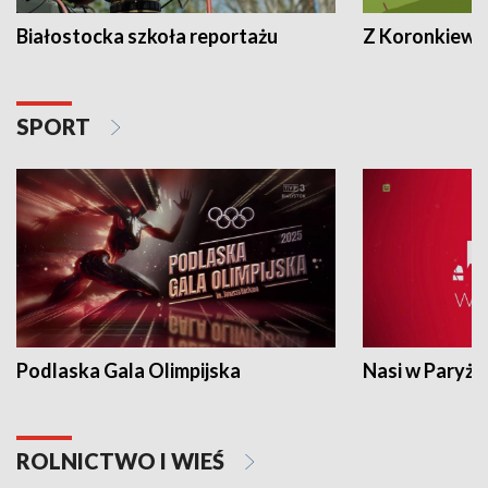
Białostocka szkoła reportażu
Z Koronkiewic
SPORT
Podlaska Gala Olimpijska
Nasi w Paryżu
ROLNICTWO I WIEŚ