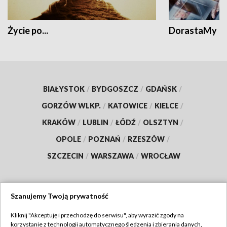
Życie po...
DorastaMy
BIAŁYSTOK
/
BYDGOSZCZ
/
GDAŃSK
/
GORZÓW WLKP.
/
KATOWICE
/
KIELCE
/
KRAKÓW
/
LUBLIN
/
ŁÓDŹ
/
OLSZTYN
/
OPOLE
/
POZNAŃ
/
RZESZÓW
/
SZCZECIN
/
WARSZAWA
/
WROCŁAW
Szanujemy Twoją prywatność
Dołącz do nas:
Kliknij "Akceptuję i przechodzę do serwisu", aby wyrazić zgody na
korzystanie z technologii automatycznego śledzenia i zbierania danych,
TVP