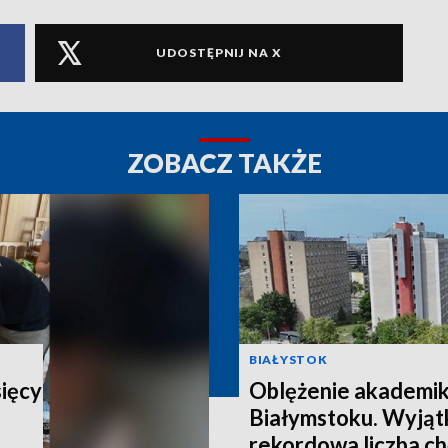
UDOSTĘPNIJ NA X
ZOBACZ TAKŻE
BIAŁYSTOK
sięcy
Oblężenie akademi
Białymstoku. Wyjątk
rekordowa liczba c