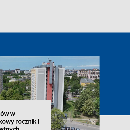
ków w
owy rocznik i
hętnych