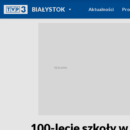
POWRÓT DO
BIAŁYSTOK
Aktualności
Pr
TVP REGIONY
100-lecie szkoły w