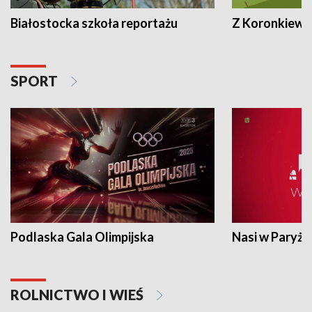
Białostocka szkoła reportażu
Z Koronkiewic
SPORT
Podlaska Gala Olimpijska
Nasi w Paryżu
ROLNICTWO I WIEŚ