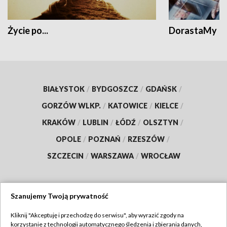
Życie po...
DorastaMy
BIAŁYSTOK
/
BYDGOSZCZ
/
GDAŃSK
/
GORZÓW WLKP.
/
KATOWICE
/
KIELCE
/
KRAKÓW
/
LUBLIN
/
ŁÓDŹ
/
OLSZTYN
/
OPOLE
/
POZNAŃ
/
RZESZÓW
/
SZCZECIN
/
WARSZAWA
/
WROCŁAW
Szanujemy Twoją prywatność
Dołącz do nas:
Kliknij "Akceptuję i przechodzę do serwisu", aby wyrazić zgody na
korzystanie z technologii automatycznego śledzenia i zbierania danych,
TVP