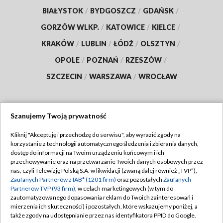
BIAŁYSTOK
/
BYDGOSZCZ
/
GDAŃSK
/
GORZÓW WLKP.
/
KATOWICE
/
KIELCE
/
KRAKÓW
/
LUBLIN
/
ŁÓDŹ
/
OLSZTYN
/
OPOLE
/
POZNAŃ
/
RZESZÓW
/
SZCZECIN
/
WARSZAWA
/
WROCŁAW
Szanujemy Twoją prywatność
Dołącz do nas:
Kliknij "Akceptuję i przechodzę do serwisu", aby wyrazić zgody na
korzystanie z technologii automatycznego śledzenia i zbierania danych,
TVP
dostęp do informacji na Twoim urządzeniu końcowym i ich
Abonament TVP
przechowywanie oraz na przetwarzanie Twoich danych osobowych przez
Regulamin TVP
nas, czyli Telewizję Polską S.A. w likwidacji (zwaną dalej również „TVP”),
Emisja w TVP
Polityka prywatności
Zaufanych Partnerów z IAB* (1201 firm)
oraz pozostałych
Zaufanych
Partnerów TVP (93 firm)
, w celach marketingowych (w tym do
Centrum informacji TVP
Moje zgody
zautomatyzowanego dopasowania reklam do Twoich zainteresowań i
mierzenia ich skuteczności) i pozostałych, które wskazujemy poniżej, a
Naziemna Telewizja Cyfrowa
Pomoc
także zgody na udostępnianie przez nas identyfikatora PPID do Google.