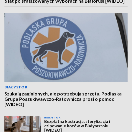
6 lat po sfałszowanych wyborach na Białorusi [WIDEO]
BIAŁYSTOK
Szukają zaginionych, ale potrzebują sprzętu. Podlaska
Grupa Poszukiwawczo-Ratownicza prosi o pomoc
[WIDEO]
BIAŁYSTOK
Bezpłatna kastracja, sterylizacja i
czipowanie kotów w Białymstoku
[WIDEO]