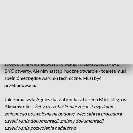
historycznie, tą inwestycją pochwalił się jeden z zastępców
miasta Białegostoku pan Rafał Rudnicki.
A dokładnie w październiku, wtedy miejskie władze
zapowiadały otwarcie jeszcze w tym miesiącu, to już...
początek grudnia - wtedy było już pewne, że z toaletą coś
jest nie tak.... i tak minął nowy rok, w lutym miasto dało
wykonawcy kolejną szanse na naprawienie wad... i w ten
sposób mija właśnie pół roku odkąd miejski szalet MIAŁ
BYĆ otwarty. Ale nim nastąpi huczne otwarcie - toaleta musi
spełnić niezbędne warunki techniczne. Musi być
przebudowana.
Jak tłumaczyła Agnieszka Zabrocka z Urzędu Miejskiego w
Białymstoku -
Żeby to zrobić konieczne jest uzyskanie
zmiennego pozwolenia na budowę, więc cała ta procedura
uzyskiwania dokumentacji, zmiany dokumentacji,
uzyskiwania pozwolenia nadal trwa.