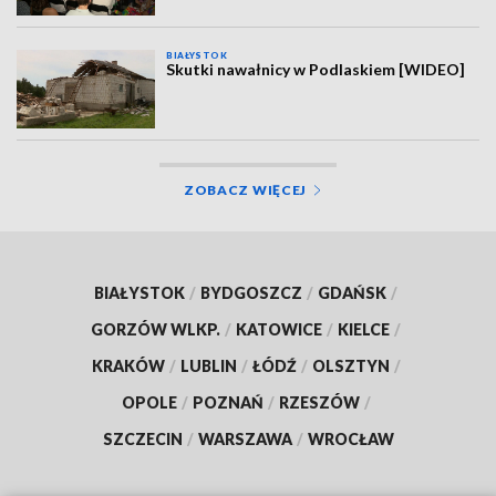
BIAŁYSTOK
Skutki nawałnicy w Podlaskiem [WIDEO]
ZOBACZ WIĘCEJ
BIAŁYSTOK
/
BYDGOSZCZ
/
GDAŃSK
/
GORZÓW WLKP.
/
KATOWICE
/
KIELCE
/
KRAKÓW
/
LUBLIN
/
ŁÓDŹ
/
OLSZTYN
/
OPOLE
/
POZNAŃ
/
RZESZÓW
/
SZCZECIN
/
WARSZAWA
/
WROCŁAW