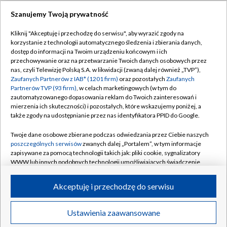
Szanujemy Twoją prywatność
Dołącz do nas:
Kliknij "Akceptuję i przechodzę do serwisu", aby wyrazić zgody na
korzystanie z technologii automatycznego śledzenia i zbierania danych,
TVP
dostęp do informacji na Twoim urządzeniu końcowym i ich
Abonament TVP
przechowywanie oraz na przetwarzanie Twoich danych osobowych przez
Regulamin TVP
nas, czyli Telewizję Polską S.A. w likwidacji (zwaną dalej również „TVP”),
Emisja w TVP
Polityka prywatności
Zaufanych Partnerów z IAB* (1201 firm)
oraz pozostałych
Zaufanych
Partnerów TVP (93 firm)
, w celach marketingowych (w tym do
Centrum informacji TVP
Moje zgody
zautomatyzowanego dopasowania reklam do Twoich zainteresowań i
mierzenia ich skuteczności) i pozostałych, które wskazujemy poniżej, a
Naziemna Telewizja Cyfrowa
Pomoc
także zgody na udostępnianie przez nas identyfikatora PPID do Google.
Sklep TVP
Biuro reklamy
Twoje dane osobowe zbierane podczas odwiedzania przez Ciebie naszych
Rada Programowa
Kontakt
poszczególnych serwisów
zwanych dalej „Portalem”, w tym informacje
zapisywane za pomocą technologii takich jak: pliki cookie, sygnalizatory
System NOS
WWW lub innych podobnych technologii umożliwiających świadczenie
dopasowanych i bezpiecznych usług, personalizację treści oraz reklam,
Informacje o nadawcy
Kanały
udostępnianie funkcji mediów społecznościowych oraz analizowanie
Akceptuję i przechodzę do serwisu
ruchu w Internecie.
Program dla prasy
©2026 Telewizja Polska S.A. w likwidacji
Biuro Reklamy
Twoje dane osobowe zbierane podczas odwiedzania przez Ciebie
Ustawienia zaawansowane
poszczególnych serwisów
na Portalu, takie jak adresy IP, identyfikatory
Ogłoszenie przetargowe
Twoich urządzeń końcowych i identyfikatory plików cookie, informacje o