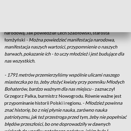
Były biało-czerwone elementy ubioru, chorągiewki i kwiaty
w narodowych barwach – wszystko po to, żeby przypominać,
że symbole i barwy narodowe towarzyszyły nam w chwilach
ważnych, radosnych i trudnych, stanowią też naszą tożsamość
narodową. Jak powiedział Lech Szabłowski, starosta
łomżyński
- Można powiedzieć manifestacja narodowa,
manifestacja naszych wartości, przypomnienie o naszych
barwach, pokazanie ich - to uczy młodzież i jest budujące dla
nas wszystkich.
- 1791 metrów przemierzyliśmy wspólnie ulicami naszego
miasteczka po to, żeby złożyć kwiaty przy pomniku Młodych
Bohaterów, bardzo ważnym dla nas miejscu
- zaznaczył
Grzegorz Palka, burmistrz Nowogrodu. Równie ważne jest
przypominanie historii Polski i regionu.
- Młodzież powinna
znać historię, bo z niej płynie nauka, zarówno nauka
patriotyzmu, jak też przestroga przed tym, żeby nie popełniać
błędów przeszłości, bo one doprowadziły w dawnych
wiekach do upadku potężnego państwa, jakim była I