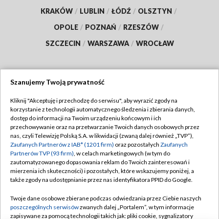
KRAKÓW
/
LUBLIN
/
ŁÓDŹ
/
OLSZTYN
/
OPOLE
/
POZNAŃ
/
RZESZÓW
/
SZCZECIN
/
WARSZAWA
/
WROCŁAW
Szanujemy Twoją prywatność
Dołącz do nas:
Kliknij "Akceptuję i przechodzę do serwisu", aby wyrazić zgody na
korzystanie z technologii automatycznego śledzenia i zbierania danych,
TVP
dostęp do informacji na Twoim urządzeniu końcowym i ich
Abonament TVP
przechowywanie oraz na przetwarzanie Twoich danych osobowych przez
Regulamin TVP
nas, czyli Telewizję Polską S.A. w likwidacji (zwaną dalej również „TVP”),
Emisja w TVP
Polityka prywatności
Zaufanych Partnerów z IAB* (1201 firm)
oraz pozostałych
Zaufanych
Partnerów TVP (93 firm)
, w celach marketingowych (w tym do
Centrum informacji TVP
Moje zgody
zautomatyzowanego dopasowania reklam do Twoich zainteresowań i
mierzenia ich skuteczności) i pozostałych, które wskazujemy poniżej, a
Naziemna Telewizja Cyfrowa
Pomoc
także zgody na udostępnianie przez nas identyfikatora PPID do Google.
Sklep TVP
Biuro reklamy
Twoje dane osobowe zbierane podczas odwiedzania przez Ciebie naszych
Rada Programowa
Kontakt
poszczególnych serwisów
zwanych dalej „Portalem”, w tym informacje
zapisywane za pomocą technologii takich jak: pliki cookie, sygnalizatory