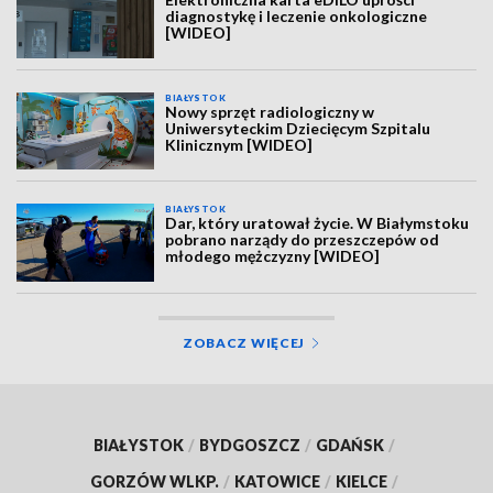
diagnostykę i leczenie onkologiczne
[WIDEO]
BIAŁYSTOK
Nowy sprzęt radiologiczny w
Uniwersyteckim Dziecięcym Szpitalu
Klinicznym [WIDEO]
BIAŁYSTOK
Dar, który uratował życie. W Białymstoku
pobrano narządy do przeszczepów od
młodego mężczyzny [WIDEO]
ZOBACZ WIĘCEJ
BIAŁYSTOK
/
BYDGOSZCZ
/
GDAŃSK
/
GORZÓW WLKP.
/
KATOWICE
/
KIELCE
/