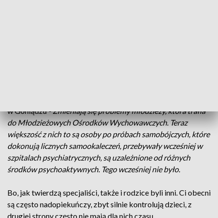
często mówimy o nich "pokolenie płatków śniegu" są krusi –
mówi Tomasz Bilicki, psychoterapeuta.
Dawniej terapeuci młodzieży - musieli radzić sobie głównie z
bójkami, kradzieżami czy ucieczkami z domów. Dziś
wyzwania są zupełnie inne.
Jak powiedział Sławomir Moczydłowski - dyrektor
Młodzieżowego Centrum Edukacji i Readaptacji Społecznej
w Goniądzu
- Zmieniają się problemy młodzieży, która trafia
do Młodzieżowych Ośrodków Wychowawczych. Teraz
większość z nich to są osoby po próbach samobójczych, które
dokonują licznych samookaleczeń, przebywały wcześniej w
szpitalach psychiatrycznych, są uzależnione od różnych
środków psychoaktywnych. Tego wcześniej nie było.
Bo, jak twierdzą specjaliści, także i rodzice byli inni. Ci obecni
są często nadopiekuńczy, zbyt silnie kontrolują dzieci, z
drugiej strony często nie mają dla nich czasu.