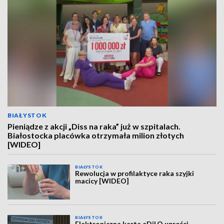
BIAŁYSTOK
Pieniądze z akcji „Diss na raka” już w szpitalach.
Białostocka placówka otrzymała milion złotych
[WIDEO]
BIAŁYSTOK
Rewolucja w profilaktyce raka szyjki
macicy [WIDEO]
BIAŁYSTOK
Elektroniczna karta eDiLO uprości