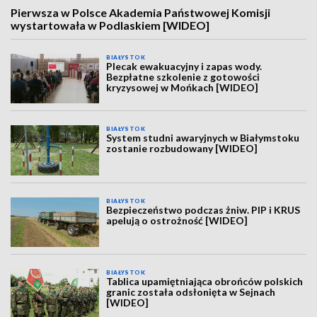
Pierwsza w Polsce Akademia Państwowej Komisji
wystartowała w Podlaskiem [WIDEO]
BIAŁYSTOK
Plecak ewakuacyjny i zapas wody.
Bezpłatne szkolenie z gotowości
kryzysowej w Mońkach [WIDEO]
BIAŁYSTOK
System studni awaryjnych w Białymstoku
zostanie rozbudowany [WIDEO]
BIAŁYSTOK
Bezpieczeństwo podczas żniw. PIP i KRUS
apelują o ostrożność [WIDEO]
BIAŁYSTOK
Tablica upamiętniająca obrońców polskich
granic została odsłonięta w Sejnach
[WIDEO]