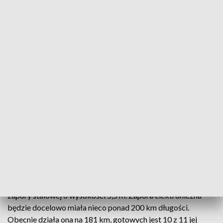
i obywatel Kirgistanu przewozili łącznie trzynaście osób
pochodzących z Iranu i Etiopii, które wcześniej nielegalnie
przekroczyły granicę z Białorusią.
W tym roku polscy pogranicznicy zatrzymali łącznie ponad
200 osób podejrzanych o pomocnictwo lub organizację
nielegalnego przekraczania granicy z Białorusią.
Z danych SG wynika też, że od początku roku nielegalnie
przejść przez tę granicę próbowało ponad 6 tys. migrantów.
W marcu było to ponad 2,5 tys. prób, a od początku kwietnia
– ok. 1,8 tys.
Na granicy polsko-białoruskiej kończy się budowa zapory
elektronicznej, czyli systemu kamer i czujników. Jest ona
uzupełnieniem – zbudowanej w ub. roku na 186 km granicy –
zapory stalowej o wysokości 5,5 m. Zapora elektroniczna
będzie docelowo miała nieco ponad 200 km długości.
Obecnie działa ona na 181 km, gotowych jest 10 z 11 jej