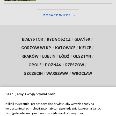
ZOBACZ WIĘCEJ
BIAŁYSTOK
/
BYDGOSZCZ
/
GDAŃSK
/
GORZÓW WLKP.
/
KATOWICE
/
KIELCE
/
KRAKÓW
/
LUBLIN
/
ŁÓDŹ
/
OLSZTYN
/
OPOLE
/
POZNAŃ
/
RZESZÓW
/
SZCZECIN
/
WARSZAWA
/
WROCŁAW
Szanujemy Twoją prywatność
Dołącz do nas:
Kliknij "Akceptuję i przechodzę do serwisu", aby wyrazić zgody na
korzystanie z technologii automatycznego śledzenia i zbierania danych,
TVP
dostęp do informacji na Twoim urządzeniu końcowym i ich