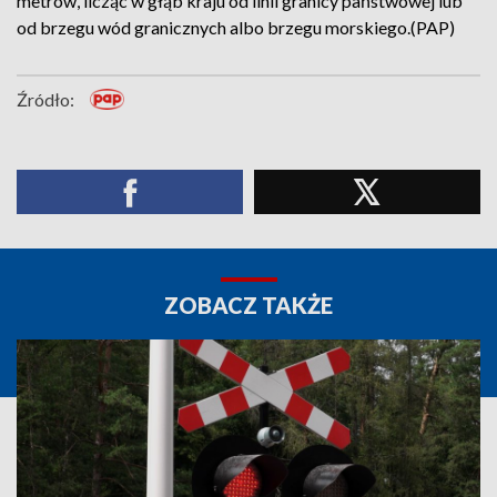
metrów, licząc w głąb kraju od linii granicy państwowej lub
od brzegu wód granicznych albo brzegu morskiego.(PAP)
Źródło:
ZOBACZ TAKŻE