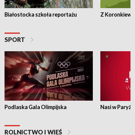
Białostocka szkoła reportażu
Z Koronkiewic
SPORT
Podlaska Gala Olimpijska
Nasi w Paryżu
ROLNICTWO I WIEŚ