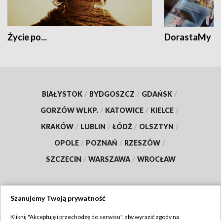
Życie po...
DorastaMy
BIAŁYSTOK
/
BYDGOSZCZ
/
GDAŃSK
/
GORZÓW WLKP.
/
KATOWICE
/
KIELCE
/
KRAKÓW
/
LUBLIN
/
ŁÓDŹ
/
OLSZTYN
/
OPOLE
/
POZNAŃ
/
RZESZÓW
/
SZCZECIN
/
WARSZAWA
/
WROCŁAW
Szanujemy Twoją prywatność
Dołącz do nas:
Kliknij "Akceptuję i przechodzę do serwisu", aby wyrazić zgody na