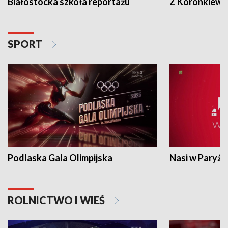
Białostocka szkoła reportażu
Z Koronkiewic
SPORT
Podlaska Gala Olimpijska
Nasi w Paryżu
ROLNICTWO I WIEŚ