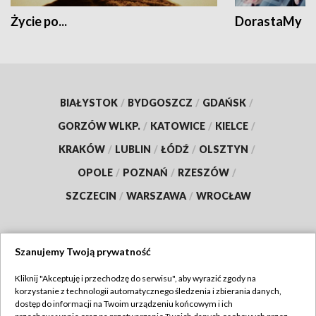
Życie po...
DorastaMy
BIAŁYSTOK
/
BYDGOSZCZ
/
GDAŃSK
/
GORZÓW WLKP.
/
KATOWICE
/
KIELCE
/
KRAKÓW
/
LUBLIN
/
ŁÓDŹ
/
OLSZTYN
/
OPOLE
/
POZNAŃ
/
RZESZÓW
/
SZCZECIN
/
WARSZAWA
/
WROCŁAW
Szanujemy Twoją prywatność
Dołącz do nas:
Kliknij "Akceptuję i przechodzę do serwisu", aby wyrazić zgody na
korzystanie z technologii automatycznego śledzenia i zbierania danych,
TVP
dostęp do informacji na Twoim urządzeniu końcowym i ich