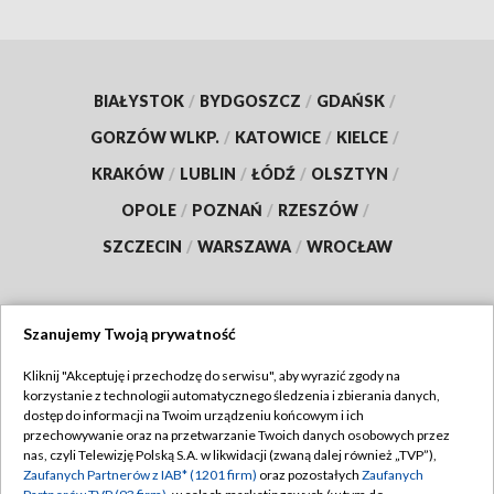
BIAŁYSTOK
/
BYDGOSZCZ
/
GDAŃSK
/
GORZÓW WLKP.
/
KATOWICE
/
KIELCE
/
KRAKÓW
/
LUBLIN
/
ŁÓDŹ
/
OLSZTYN
/
OPOLE
/
POZNAŃ
/
RZESZÓW
/
SZCZECIN
/
WARSZAWA
/
WROCŁAW
Szanujemy Twoją prywatność
Dołącz do nas:
Kliknij "Akceptuję i przechodzę do serwisu", aby wyrazić zgody na
korzystanie z technologii automatycznego śledzenia i zbierania danych,
TVP
dostęp do informacji na Twoim urządzeniu końcowym i ich
Abonament TVP
przechowywanie oraz na przetwarzanie Twoich danych osobowych przez
Regulamin TVP
nas, czyli Telewizję Polską S.A. w likwidacji (zwaną dalej również „TVP”),
Emisja w TVP
Polityka prywatności
Zaufanych Partnerów z IAB* (1201 firm)
oraz pozostałych
Zaufanych