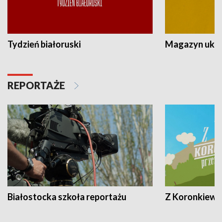
Tydzień białoruski
Magazyn ukra
REPORTAŻE
Białostocka szkoła reportażu
Z Koronkiewic