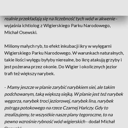
milionów wylęgu szczupaka. W tym roku, będzie to prawie
półtora miliona sztuk wylęgu siei, to są ilości znaczące, które
realnie przekładają się na liczebność tych wód w akwenie
-
wyjaśnia ichtiolog z Wigierskiego Parku Narodowego,
Michał Osewski.
Miliony małych ryb, to efekt inkubacji ikry w wylęgarni
Wigierskiego Parku Narodowego. W warunkach naturalnych,
takie ilości wylęgu byłyby nierealne, bo ikrę atakują grzyby i
jest pożerana przez okonie. Do Wigier i okolicznych jezior
trafi też większy narybek.
-
Mamy jeszcze w planie zarybić narybkiem siei, ale takim
podchowanym, taką większą siejką. W planie jest też narybek
węgorza, narybek troci jeziorowej, narybek lina, narybek
pstrąga potokowego na rzece Czarnej Hańczy. Gdy to
zrealizujemy, te wszystkie nasze plany tegoroczne, to na
pewno wzrośnie rybność wód wigierskich
- dodał Michał