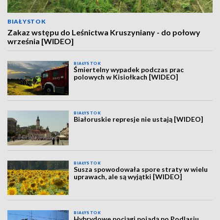
BIAŁYSTOK
Zakaz wstępu do Leśnictwa Kruszyniany - do połowy
września [WIDEO]
BIAŁYSTOK
Śmiertelny wypadek podczas prac
polowych w Kisiołkach [WIDEO]
BIAŁYSTOK
Białoruskie represje nie ustają [WIDEO]
BIAŁYSTOK
Susza spowodowała spore straty w wielu
uprawach, ale są wyjątki [WIDEO]
BIAŁYSTOK
Hybrydowe pociągi pojadą po Podlasiu.