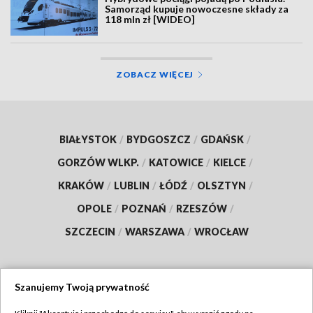
Samorząd kupuje nowoczesne składy za
118 mln zł [WIDEO]
ZOBACZ WIĘCEJ
BIAŁYSTOK
/
BYDGOSZCZ
/
GDAŃSK
/
GORZÓW WLKP.
/
KATOWICE
/
KIELCE
/
KRAKÓW
/
LUBLIN
/
ŁÓDŹ
/
OLSZTYN
/
OPOLE
/
POZNAŃ
/
RZESZÓW
/
SZCZECIN
/
WARSZAWA
/
WROCŁAW
Szanujemy Twoją prywatność
Dołącz do nas: