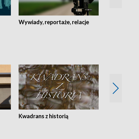
Wywiady, reportaże, relacje
Recepta na...
Z
Kwadrans z historią
Kartki z kal