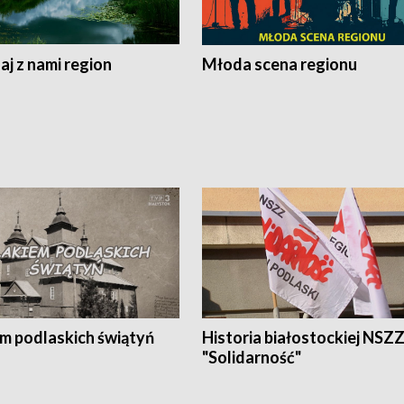
j z nami region
Młoda scena regionu
em podlaskich świątyń
Historia białostockiej NSZ
"Solidarność"