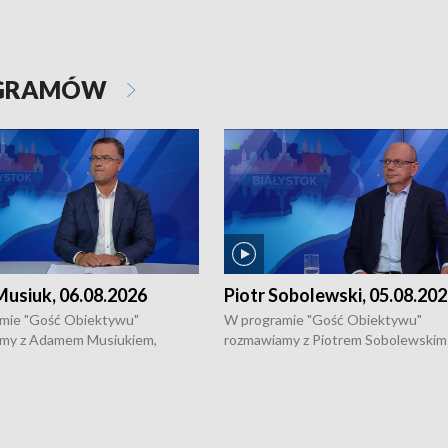
OGRAMÓW
usiuk, 06.08.2026
Piotr Sobolewski, 05.08.20
mie "Gość Obiektywu"
W programie "Gość Obiektywu"
my z Adamem Musiukiem,
rozmawiamy z Piotrem Sobolewskim
m wojewódzkim konserwatorem
Towarzystwa Amickus o możliwości
o kondycji zabytków w regionie
wsparcia osób dotkniętych przemocą
 wniosków na prace
działaniu Ośrodka Pomocy Osobom
torskie.
Pokrzywdzonym Przestępstwem.