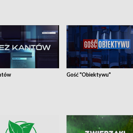
ntów
Gość "Obiektywu"