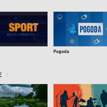
Pogoda
E