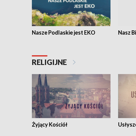
Nasze Podlaskie jest EKO
Nasz B
RELIGIJNE
Żyjący Kościół
Usłysz