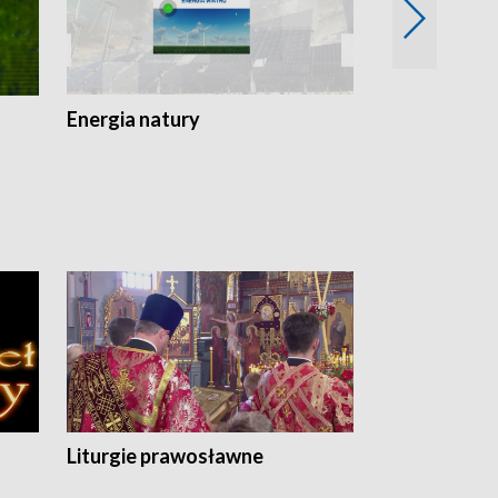
Energia natury
Ogród i nie t
Liturgie prawosławne