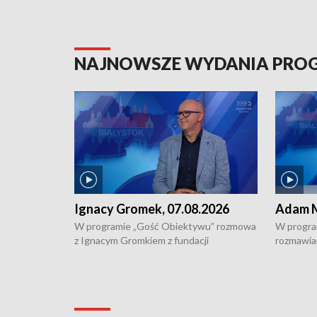
NAJNOWSZE WYDANIA PR
Ignacy Gromek, 07.08.2026
Adam M
W programie „Gość Obiektywu” rozmowa
W progra
z Ignacym Gromkiem z fundacji
rozmawia
"Przystanek Autyzm" o opiece dorosłych
podlaski
osób autystycznych oraz potrzebie
zabytków 
dziennej i całodobowej opieki.
i naborze
konserwa