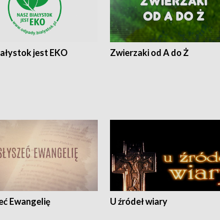
iałystok jest EKO
Zwierzaki od A do Ż
eć Ewangelię
U źródeł wiary