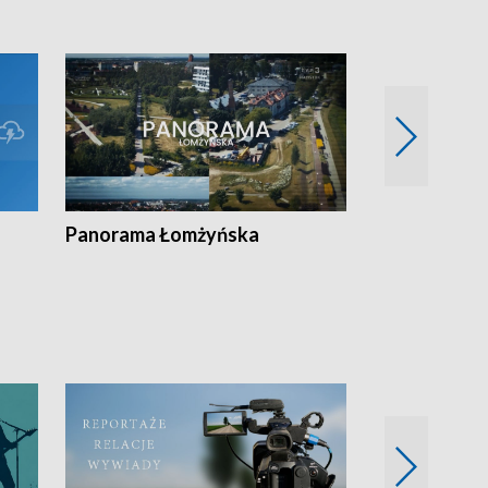
Panorama Łomżyńska
Przegląd suw