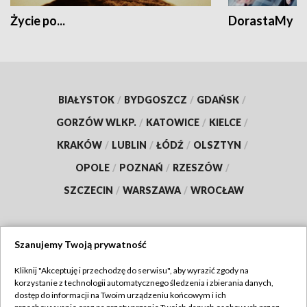
Życie po...
DorastaMy
BIAŁYSTOK
/
BYDGOSZCZ
/
GDAŃSK
/
GORZÓW WLKP.
/
KATOWICE
/
KIELCE
/
KRAKÓW
/
LUBLIN
/
ŁÓDŹ
/
OLSZTYN
/
OPOLE
/
POZNAŃ
/
RZESZÓW
/
SZCZECIN
/
WARSZAWA
/
WROCŁAW
Szanujemy Twoją prywatność
Dołącz do nas:
Kliknij "Akceptuję i przechodzę do serwisu", aby wyrazić zgody na
korzystanie z technologii automatycznego śledzenia i zbierania danych,
TVP
dostęp do informacji na Twoim urządzeniu końcowym i ich