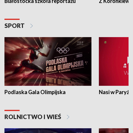
Białostocka szkoła reportażu
Z Koronkiewic
SPORT
Podlaska Gala Olimpijska
Nasi w Paryżu
ROLNICTWO I WIEŚ