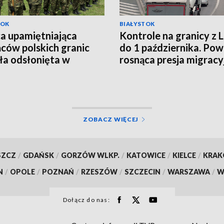
TOK
BIAŁYSTOK
ca upamiętniająca
Kontrole na granicy z 
ców polskich granic
do 1 października. P
ła odsłonięta w
rosnąca presja migracy
ch [WIDEO]
[WIDEO]
ZOBACZ WIĘCEJ
SZCZ
/
GDAŃSK
/
GORZÓW WLKP.
/
KATOWICE
/
KIELCE
/
KRA
N
/
OPOLE
/
POZNAŃ
/
RZESZÓW
/
SZCZECIN
/
WARSZAWA
/
W
Dołącz do nas: