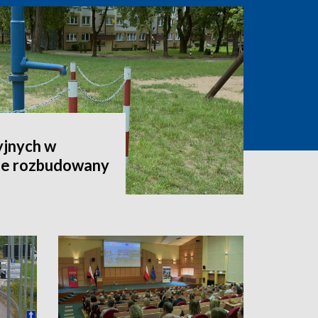
yjnych w
ie rozbudowany