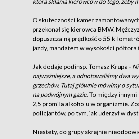
która skłania kierowców do tego, żeby mo
O skuteczności kamer zamontowanych
przekonał się kierowca BMW. Mężczy
dopuszczalną prędkość o 55 kilometró
jazdy, mandatem w wysokości półtora t
Jak dodaje podinsp. Tomasz Krupa -
Ni
najważniejsze, a odnotowaliśmy dwa wyp
grzechów. Tutaj głównie mówimy o sytua
na podwójnym gazie.
To między innymi 
2,5 promila alkoholu w organizmie. Zo
policjantów, po tym, jak uderzył w dyst
Niestety, do grupy skrajnie nieodpowi