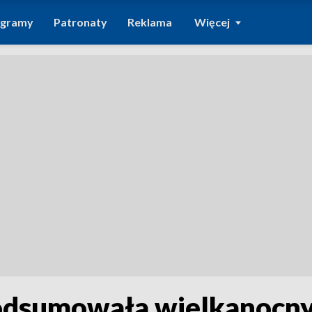
ogramy
Patronaty
Reklama
Więcej
 podsumowała wielkanocn