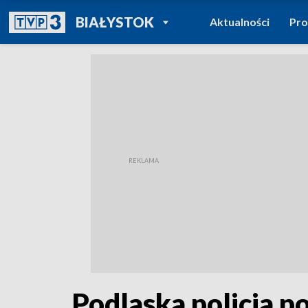
POWRÓT DO
BIAŁYSTOK
Aktualności
Pr
TVP REGIONY
Podlaska policja