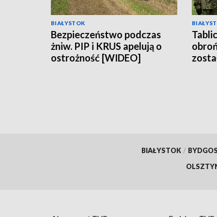
BIAŁYSTOK
BIAŁYS
Bezpieczeństwo podczas
Tabli
żniw. PIP i KRUS apelują o
obroń
ostrożność [WIDEO]
zosta
Sejna
BIAŁYSTOK
/
BYDGO
OLSZTY