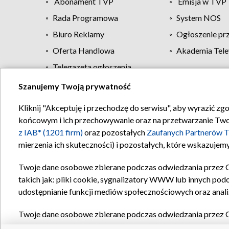
Abonament TVP
Emisja w TVP
Rada Programowa
System NOS
Biuro Reklamy
Ogłoszenie pr
Oferta Handlowa
Akademia Tele
Telegazeta ogłoszenia
Szanujemy Twoją prywatność
Regulamin TVP
Kliknij "Akceptuję i przechodzę do serwisu", aby wyrazić zg
końcowym i ich przechowywanie oraz na przetwarzanie Twoich
z IAB* (1201 firm)
oraz pozostałych
Zaufanych Partnerów T
mierzenia ich skuteczności) i pozostałych, które wskazujemy
Twoje dane osobowe zbierane podczas odwiedzania przez 
takich jak: pliki cookie, sygnalizatory WWW lub innych pod
udostępnianie funkcji mediów społecznościowych oraz anali
Twoje dane osobowe zbierane podczas odwiedzania przez 
plików cookie, informacje o Twoich wyszukiwaniach w serwi