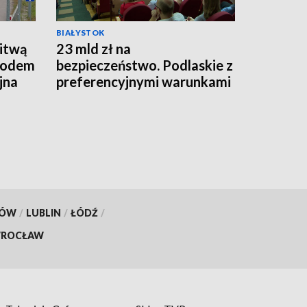
BIAŁYSTOK
Litwą
23 mld zł na
owodem
bezpieczeństwo. Podlaskie z
jna
preferencyjnymi warunkami
wsparcia [WIDEO]
KÓW
/
LUBLIN
/
ŁÓDŹ
/
ROCŁAW