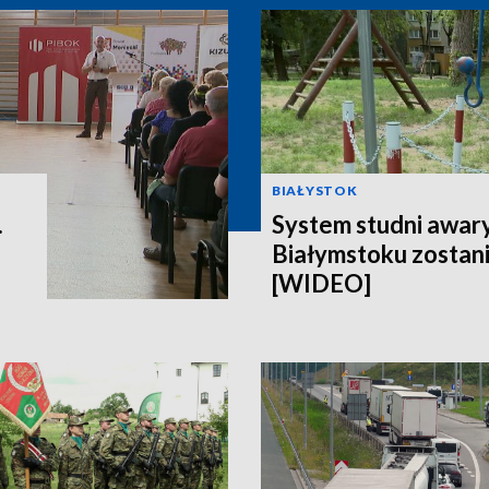
BIAŁYSTOK
.
System studni awar
Białymstoku zostan
[WIDEO]