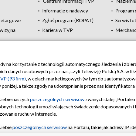
Centrum informacji TVP
Naziemna
Informacje o nadawcy
Program d
zetargowe
Zgłoś program (ROPAT)
Serwis fo
wizyjna
Kariera w TVP
Merchandi
Polityka prywatności
Moje zgody
Pomoc
Biuro re
ody na korzystanie z technologii automatycznego śledzenia i zbie
 danych osobowych przez nas, czyli Telewizję Polską S.A. w likw
VP (93 firm)
, w celach marketingowych (w tym do zautomatyzow
 poniżej, a także zgody na udostępnianie przez nas identyfikator
Ciebie naszych
poszczególnych serwisów
zwanych dalej „Portalem
obnych technologii umożliwiających świadczenie dopasowanych i be
zowanie ruchu w Internecie.
Ciebie
poszczególnych serwisów
na Portalu, takie jak adresy IP, 
sach Portalu czy historia odwiedzin będą przetwarzane przez TV