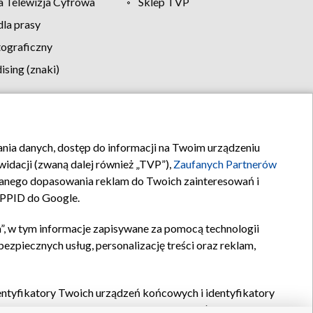
 Telewizja Cyfrowa
Sklep TVP
la prasy
tograficzny
sing (znaki)
klamy
Kontakt
rania danych, dostęp do informacji na Twoim urządzeniu
idacji (zwaną dalej również „TVP”),
Zaufanych Partnerów
anego dopasowania reklam do Twoich zainteresowań i
a PPID do Google.
”, w tym informacje zapisywane za pomocą technologii
zpiecznych usług, personalizację treści oraz reklam,
identyfikatory Twoich urządzeń końcowych i identyfikatory
P,
Zaufanych Partnerów z IAB
oraz pozostałych
Zaufanych