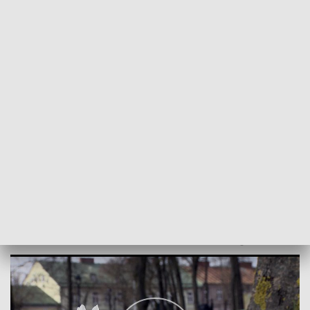
POWRÓT DO
BIAŁYSTOK
TVP REGIONY
Co było pierwsze – jajko czy kura?
2023-04-09