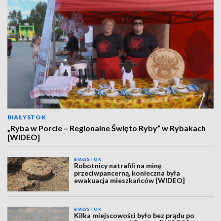
BIAŁYSTOK
„Ryba w Porcie – Regionalne Święto Ryby” w Rybakach
[WIDEO]
BIAŁYSTOK
Robotnicy natrafili na minę
przeciwpancerną, konieczna była
ewakuacja mieszkańców [WIDEO]
BIAŁYSTOK
Kilka miejscowości było bez prądu po