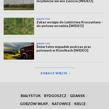
incydencie we wsi Zacisze [WIDEO]
BIAŁYSTOK
Zakaz wstępu do Leśnictwa Kruszyniany -
do połowy września [WIDEO]
BIAŁYSTOK
Śmiertelny wypadek podczas prac
polowych w Kisiołkach [WIDEO]
ZOBACZ WIĘCEJ
BIAŁYSTOK
/
BYDGOSZCZ
/
GDAŃSK
/
GORZÓW WLKP.
/
KATOWICE
/
KIELCE
/