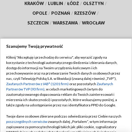
KRAKÓW
/
LUBLIN
/
ŁÓDŹ
/
OLSZTYN
/
OPOLE
/
POZNAŃ
/
RZESZÓW
/
SZCZECIN
/
WARSZAWA
/
WROCŁAW
Szanujemy Twoją prywatność
Dołącz do nas:
Kliknij "Akceptuję i przechodzę do serwisu", aby wyrazić zgody na
korzystanie z technologii automatycznego śledzenia i zbierania danych,
TVP
dostęp do informacji na Twoim urządzeniu końcowym i ich
Abonament TVP
przechowywanie oraz na przetwarzanie Twoich danych osobowych przez
Regulamin TVP
nas, czyli Telewizję Polską S.A. w likwidacji (zwaną dalej również „TVP”),
Emisja w TVP
Polityka prywatności
Zaufanych Partnerów z IAB* (1201 firm)
oraz pozostałych
Zaufanych
Partnerów TVP (93 firm)
, w celach marketingowych (w tym do
Centrum informacji TVP
Moje zgody
zautomatyzowanego dopasowania reklam do Twoich zainteresowań i
mierzenia ich skuteczności) i pozostałych, które wskazujemy poniżej, a
Naziemna Telewizja Cyfrowa
Pomoc
także zgody na udostępnianie przez nas identyfikatora PPID do Google.
Sklep TVP
Biuro reklamy
Twoje dane osobowe zbierane podczas odwiedzania przez Ciebie naszych
Rada Programowa
Kontakt
poszczególnych serwisów
zwanych dalej „Portalem”, w tym informacje
zapisywane za pomocą technologii takich jak: pliki cookie, sygnalizatory
System NOS