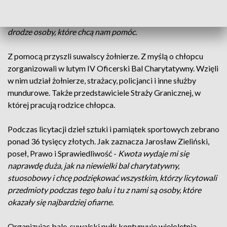
niego bardzo dumni, dla nas to jest to cud chodzący po ziemi.
Jest to niesamowite, kiedy człowiek spotyka na swojej
drodze osoby, które chcą nam pomóc.
Z pomocą przyszli suwalscy żołnierze. Z myślą o chłopcu
zorganizowali w lutym IV Oficerski Bal Charytatywny. Wzięli
w nim udział żołnierze, strażacy, policjanci i inne służby
mundurowe. Także przedstawiciele Straży Granicznej, w
której pracują rodzice chłopca.
Podczas licytacji dzieł sztuki i pamiątek sportowych zebrano
ponad 36 tysięcy złotych. Jak zaznacza Jarosław Zieliński,
poseł, Prawo i Sprawiedliwość -
Kwota wydaje mi się
naprawdę duża, jak na niewielki bal charytatywny,
stuosobowy i chcę podziękować wszystkim, którzy licytowali
przedmioty podczas tego balu i tu z nami są osoby, które
okazały się najbardziej ofiarne.
Organizując bale, suwalski pułk kontynuuje wieloletnią