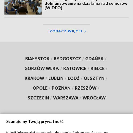
dofinansowanie na działania rad seniorów
[WIDEO]
ZOBACZ WIĘCEJ
BIAŁYSTOK
/
BYDGOSZCZ
/
GDAŃSK
/
GORZÓW WLKP.
/
KATOWICE
/
KIELCE
/
KRAKÓW
/
LUBLIN
/
ŁÓDŹ
/
OLSZTYN
/
OPOLE
/
POZNAŃ
/
RZESZÓW
/
SZCZECIN
/
WARSZAWA
/
WROCŁAW
Szanujemy Twoją prywatność
Dołącz do nas:
Kliknij "Akceptuję i przechodzę do serwisu", aby wyrazić zgody na