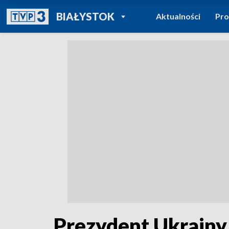
POWRÓT DO
BIAŁYSTOK
Aktualności
Pr
TVP REGIONY
Prezydent Ukrainy