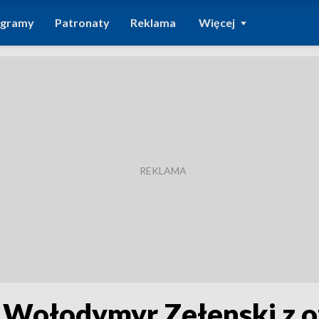
ogramy
Patronaty
Reklama
Więcej
 Wołodymyr Zełenski z of