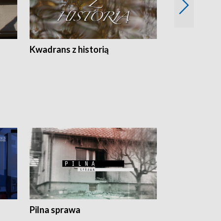
Z
Kwadrans z historią
Kartki z kal
Pilna sprawa