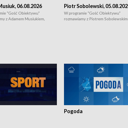
usiuk, 06.08.2026
Piotr Sobolewski, 05.08.20
mie "Gość Obiektywu"
W programie "Gość Obiektywu"
my z Adamem Musiukiem,
rozmawiamy z Piotrem Sobolewskim
m wojewódzkim konserwatorem
Towarzystwa Amickus o możliwości
o kondycji zabytków w regionie
wsparcia osób dotkniętych przemocą
 wniosków na prace
działaniu Ośrodka Pomocy Osobom
torskie.
Pokrzywdzonym Przestępstwem.
Pogoda