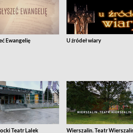
eć Ewangelię
U źródeł wiary
ocki Teatr Lalek
Wierszalin. Teatr Wierszali