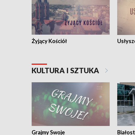
Żyjący Kościół
Usłysz
KULTURA I SZTUKA
Grajmy Swoje
Białost