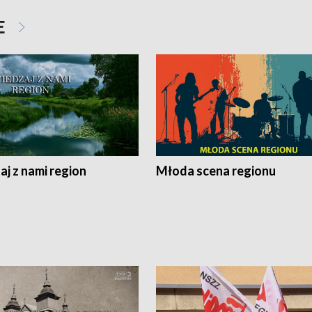
E
j z nami region
Młoda scena regionu