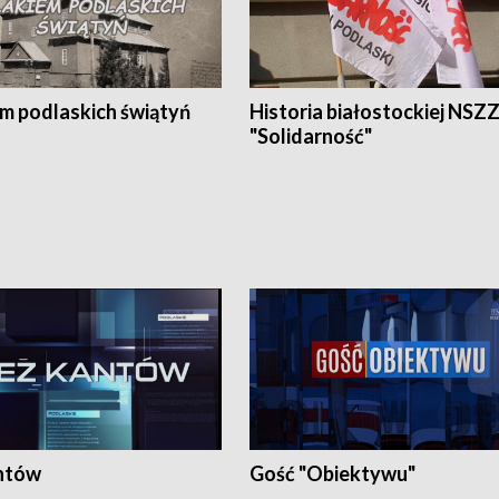
em podlaskich świątyń
Historia białostockiej NSZ
"Solidarność"
ntów
Gość "Obiektywu"