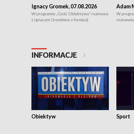
Ignacy Gromek, 07.08.2026
Adam M
W programie „Gość Obiektywu” rozmowa
W progra
z Ignacym Gromkiem z fundacji
rozmawia
"Przystanek Autyzm" o opiece dorosłych
podlaski
osób autystycznych oraz potrzebie
zabytków 
dziennej i całodobowej opieki.
i naborze
konserwa
INFORMACJE
Obiektyw
Sport