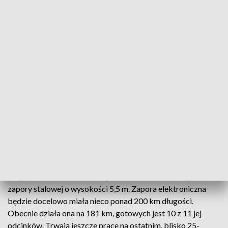
Ukraińców i Polaka), którzy przewozili łącznie 11
cudzoziemców. Od początku roku funkcjonariusze
Podlaskiego Oddziału SG zatrzymali ponad 170 osób
podejrzanych o pomocnictwo i organizację nielegalnego
przekraczania granicy z Białorusią.
Z danych SG wynika, że od początku roku przejść nielegalnie
z Białorusi do Polski próbowało ponad 5,5 tys. migrantów. W
marcu było to ponad 2,5 tys. prób, a od początku kwietnia –
ponad 300. Obecnie coraz częściej liczba prób dochodzi lub
przekracza sto dziennie.
Na granicy polsko-białoruskiej kończy się budowa zapory
elektronicznej, czyli systemu kamer i czujników. Jest ona
uzupełnieniem – zbudowanej w ub. roku na 186 km granicy –
zapory stalowej o wysokości 5,5 m. Zapora elektroniczna
będzie docelowo miała nieco ponad 200 km długości.
Obecnie działa ona na 181 km, gotowych jest 10 z 11 jej
odcinków. Trwają jeszcze prace na ostatnim, blisko 25-