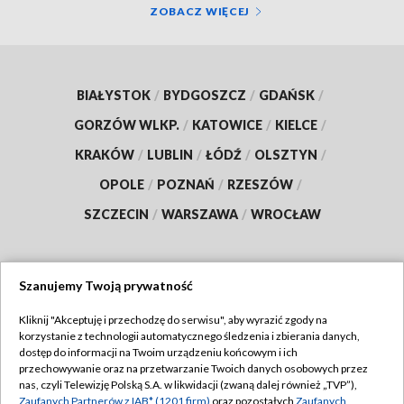
ZOBACZ WIĘCEJ
BIAŁYSTOK
/
BYDGOSZCZ
/
GDAŃSK
/
GORZÓW WLKP.
/
KATOWICE
/
KIELCE
/
KRAKÓW
/
LUBLIN
/
ŁÓDŹ
/
OLSZTYN
/
OPOLE
/
POZNAŃ
/
RZESZÓW
/
SZCZECIN
/
WARSZAWA
/
WROCŁAW
Szanujemy Twoją prywatność
Dołącz do nas:
Kliknij "Akceptuję i przechodzę do serwisu", aby wyrazić zgody na
korzystanie z technologii automatycznego śledzenia i zbierania danych,
TVP
dostęp do informacji na Twoim urządzeniu końcowym i ich
Abonament TVP
przechowywanie oraz na przetwarzanie Twoich danych osobowych przez
Regulamin TVP
nas, czyli Telewizję Polską S.A. w likwidacji (zwaną dalej również „TVP”),
Emisja w TVP
Polityka prywatności
Zaufanych Partnerów z IAB* (1201 firm)
oraz pozostałych
Zaufanych