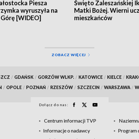
iałostocka Piesza
Święto Zaleszańskiej I
rzymka wyruszyła na
Matki Bożej. Wierni ucz
 Górę [WIDEO]
mieszkańców
zamordowanych w 19
roku [WIDEO]
ZOBACZ WIĘCEJ
SZCZ
/
GDAŃSK
/
GORZÓW WLKP.
/
KATOWICE
/
KIELCE
/
KRA
N
/
OPOLE
/
POZNAŃ
/
RZESZÓW
/
SZCZECIN
/
WARSZAWA
/
W
Dołącz do nas:
Centrum informacji TVP
Naziemna
Informacje o nadawcy
Program d