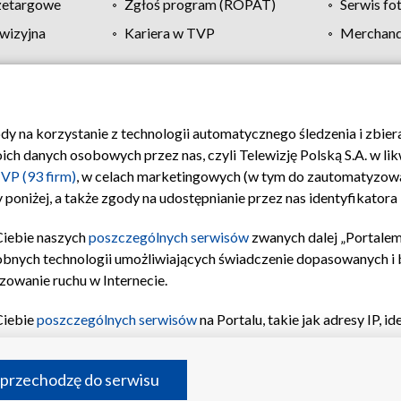
zetargowe
Zgłoś program (ROPAT)
Serwis fo
wizyjna
Kariera w TVP
Merchandi
Polityka prywatności
Moje zgody
Pomoc
Biuro re
ody na korzystanie z technologii automatycznego śledzenia i zbie
 danych osobowych przez nas, czyli Telewizję Polską S.A. w likw
VP (93 firm)
, w celach marketingowych (w tym do zautomatyzow
 poniżej, a także zgody na udostępnianie przez nas identyfikator
Ciebie naszych
poszczególnych serwisów
zwanych dalej „Portalem
obnych technologii umożliwiających świadczenie dopasowanych i be
zowanie ruchu w Internecie.
Ciebie
poszczególnych serwisów
na Portalu, takie jak adresy IP, 
sach Portalu czy historia odwiedzin będą przetwarzane przez TV
ji: przechowywania informacji na urządzeniu lub dostęp do nich,
©2026 Telewizja Polska S.A. w likwidacji
 przechodzę do serwisu
enia profilu spersonalizowanych treści, wyboru spersonalizowany