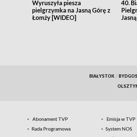
Wyruszyła piesza
40. B
pielgrzymka na Jasną Górę z
Pielg
Łomży [WIDEO]
Jasną
BIAŁYSTOK
/
BYDGO
OLSZTY
Abonament TVP
Emisja w TVP
Rada Programowa
System NOS