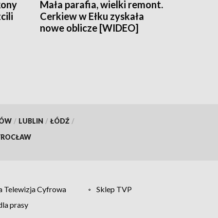
kony
Mała parafia, wielki remont.
cili
Cerkiew w Ełku zyskała
nowe oblicze [WIDEO]
46
KÓW
/
LUBLIN
/
ŁÓDŹ
/
ROCŁAW
 Telewizja Cyfrowa
Sklep TVP
la prasy