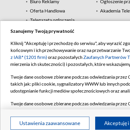
Biuro Reklamy
Ogłoszenie pr
Oferta Handlowa
Akademia Tele
Telegazeta ogłoszenia
Szanujemy Twoją prywatność
Regulamin TVP
Kliknij "Akceptuję i przechodzę do serwisu", aby wyrazić zg
końcowym i ich przechowywanie oraz na przetwarzanie Twoich
z IAB* (1201 firm)
oraz pozostałych
Zaufanych Partnerów T
mierzenia ich skuteczności) i pozostałych, które wskazujemy
Twoje dane osobowe zbierane podczas odwiedzania przez 
takich jak: pliki cookie, sygnalizatory WWW lub innych pod
udostępnianie funkcji mediów społecznościowych oraz anali
Twoje dane osobowe zbierane podczas odwiedzania przez 
plików cookie, informacje o Twoich wyszukiwaniach w serwi
Partnerów TVP
dla realizacji następujących celów i funkc
Ustawienia zaawansowane
Akceptuję i
reklam, tworzenia profilu spersonalizowanych reklam, tworz