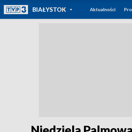
POWRÓT DO
BIAŁYSTOK
Aktualności
Pr
TVP REGIONY
Niedziela Palmow