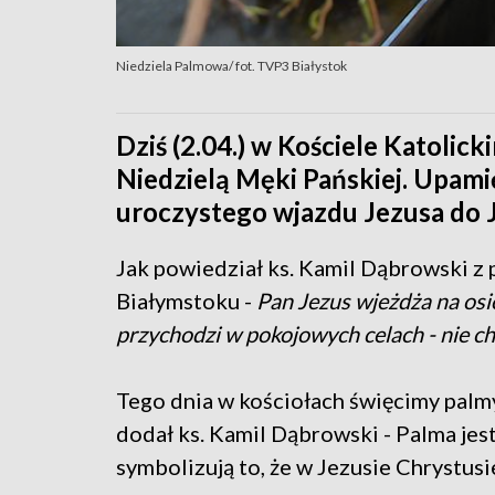
Niedziela Palmowa/ fot. TVP3 Białystok
Dziś (2.04.) w Kościele Katolic
Niedzielą Męki Pańskiej. Upami
uroczystego wjazdu Jezusa do 
Jak powiedział ks. Kamil Dąbrowski z
Białymstoku -
Pan Jezus wjeżdża na osio
przychodzi w pokojowych celach - nie chc
Tego dnia w kościołach święcimy palmy.
dodał ks. Kamil Dąbrowski - Palma jes
symbolizują to, że w Jezusie Chrystus