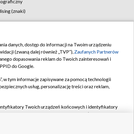
tograficzny
sing (znaki)
klamy
Kontakt
rania danych, dostęp do informacji na Twoim urządzeniu
idacji (zwaną dalej również „TVP”),
Zaufanych Partnerów
anego dopasowania reklam do Twoich zainteresowań i
a PPID do Google.
”, w tym informacje zapisywane za pomocą technologii
zpiecznych usług, personalizację treści oraz reklam,
identyfikatory Twoich urządzeń końcowych i identyfikatory
P,
Zaufanych Partnerów z IAB
oraz pozostałych
Zaufanych
 wyboru podstawowych reklam, wyboru spersonalizowanych
ch treści, pomiaru wydajności reklam, pomiaru wydajności