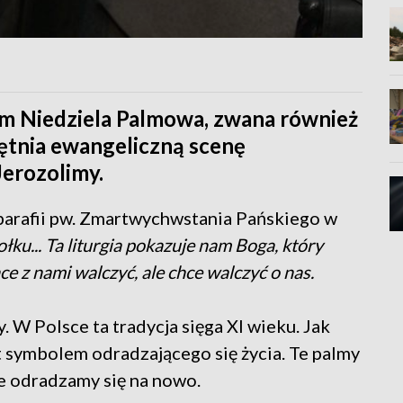
kim Niedziela Palmowa, zwana również
ętnia ewangeliczną scenę
Jerozolimy.
 parafii pw. Zmartwychwstania Pańskiego w
łku... Ta liturgia pokazuje nam Boga, który
e z nami walczyć, ale chce walczyć o nas.
 W Polsce ta tradycja sięga XI wieku. Jak
t symbolem odradzającego się życia. Te palmy
ie odradzamy się na nowo.