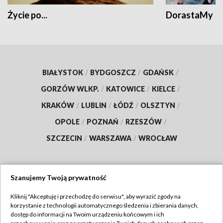
Życie po...
DorastaMy
BIAŁYSTOK
/
BYDGOSZCZ
/
GDAŃSK
/
GORZÓW WLKP.
/
KATOWICE
/
KIELCE
/
KRAKÓW
/
LUBLIN
/
ŁÓDŹ
/
OLSZTYN
/
OPOLE
/
POZNAŃ
/
RZESZÓW
/
SZCZECIN
/
WARSZAWA
/
WROCŁAW
Szanujemy Twoją prywatność
Dołącz do nas:
Kliknij "Akceptuję i przechodzę do serwisu", aby wyrazić zgody na
korzystanie z technologii automatycznego śledzenia i zbierania danych,
TVP
dostęp do informacji na Twoim urządzeniu końcowym i ich