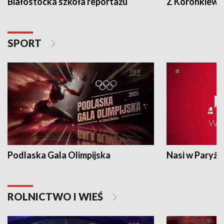
Białostocka szkoła reportażu
Z Koronkiewic
SPORT
Podlaska Gala Olimpijska
Nasi w Paryżu
ROLNICTWO I WIEŚ