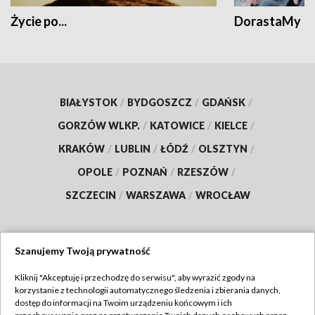
Życie po...
DorastaMy
BIAŁYSTOK
/
BYDGOSZCZ
/
GDAŃSK
/
GORZÓW WLKP.
/
KATOWICE
/
KIELCE
/
KRAKÓW
/
LUBLIN
/
ŁÓDŹ
/
OLSZTYN
/
OPOLE
/
POZNAŃ
/
RZESZÓW
/
SZCZECIN
/
WARSZAWA
/
WROCŁAW
Szanujemy Twoją prywatność
Dołącz do nas:
Kliknij "Akceptuję i przechodzę do serwisu", aby wyrazić zgody na
korzystanie z technologii automatycznego śledzenia i zbierania danych,
TVP
dostęp do informacji na Twoim urządzeniu końcowym i ich