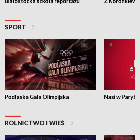
Białostocka szkoła reportażu
Z Koronkiewic
SPORT
Podlaska Gala Olimpijska
Nasi w Paryżu
ROLNICTWO I WIEŚ