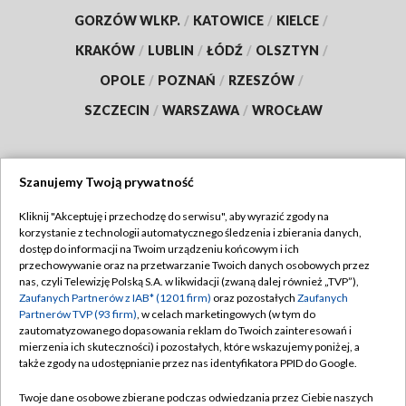
GORZÓW WLKP.
/
KATOWICE
/
KIELCE
/
KRAKÓW
/
LUBLIN
/
ŁÓDŹ
/
OLSZTYN
/
OPOLE
/
POZNAŃ
/
RZESZÓW
/
SZCZECIN
/
WARSZAWA
/
WROCŁAW
Szanujemy Twoją prywatność
Dołącz do nas:
Kliknij "Akceptuję i przechodzę do serwisu", aby wyrazić zgody na
korzystanie z technologii automatycznego śledzenia i zbierania danych,
TVP
dostęp do informacji na Twoim urządzeniu końcowym i ich
Abonament TVP
przechowywanie oraz na przetwarzanie Twoich danych osobowych przez
Regulamin TVP
nas, czyli Telewizję Polską S.A. w likwidacji (zwaną dalej również „TVP”),
Emisja w TVP
Polityka prywatności
Zaufanych Partnerów z IAB* (1201 firm)
oraz pozostałych
Zaufanych
Partnerów TVP (93 firm)
, w celach marketingowych (w tym do
Centrum informacji TVP
Moje zgody
zautomatyzowanego dopasowania reklam do Twoich zainteresowań i
mierzenia ich skuteczności) i pozostałych, które wskazujemy poniżej, a
Naziemna Telewizja Cyfrowa
Pomoc
także zgody na udostępnianie przez nas identyfikatora PPID do Google.
Sklep TVP
Biuro reklamy
Twoje dane osobowe zbierane podczas odwiedzania przez Ciebie naszych