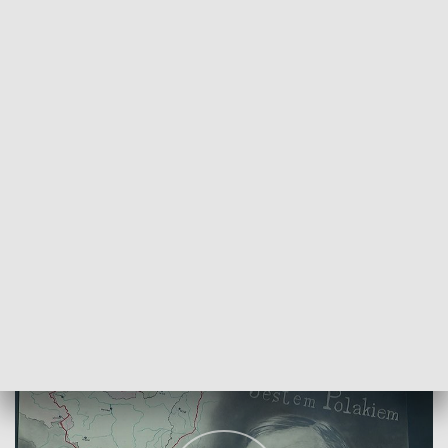
POWRÓT DO
BIAŁYSTOK
TVP REGIONY
Siła Narodów Romana Dmowskiego
2023-03-16