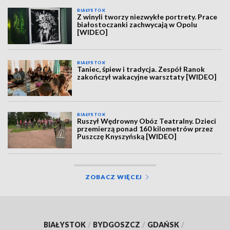
BIAŁYSTOK
Z winyli tworzy niezwykłe portrety. Prace
białostoczanki zachwycają w Opolu
[WIDEO]
BIAŁYSTOK
Taniec, śpiew i tradycja. Zespół Ranok
zakończył wakacyjne warsztaty [WIDEO]
BIAŁYSTOK
Ruszył Wędrowny Obóz Teatralny. Dzieci
przemierzą ponad 160 kilometrów przez
Puszczę Knyszyńską [WIDEO]
ZOBACZ WIĘCEJ
BIAŁYSTOK
/
BYDGOSZCZ
/
GDAŃSK
/