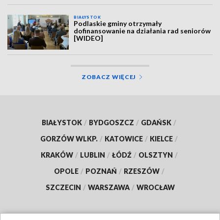
BIAŁYSTOK
Podlaskie gminy otrzymały
dofinansowanie na działania rad seniorów
[WIDEO]
ZOBACZ WIĘCEJ
BIAŁYSTOK
/
BYDGOSZCZ
/
GDAŃSK
/
GORZÓW WLKP.
/
KATOWICE
/
KIELCE
/
KRAKÓW
/
LUBLIN
/
ŁÓDŹ
/
OLSZTYN
/
OPOLE
/
POZNAŃ
/
RZESZÓW
/
SZCZECIN
/
WARSZAWA
/
WROCŁAW