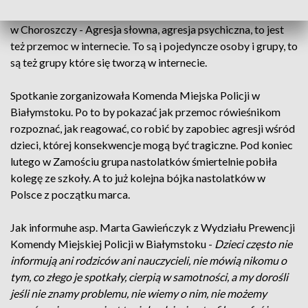
Jak powiedziała Ewa Zawistowska ze Szkoły Podstawowej
w Choroszczy - Agresja słowna, agresja psychiczna, to jest
też przemoc w internecie. To są i pojedyncze osoby i grupy, to
są też grupy które się tworzą w internecie.
Spotkanie zorganizowała Komenda Miejska Policji w
Białymstoku. Po to by pokazać jak przemoc rówieśnikom
rozpoznać, jak reagować, co robić by zapobiec agresji wśród
dzieci, której konsekwencje mogą być tragiczne. Pod koniec
lutego w Zamościu grupa nastolatków śmiertelnie pobiła
kolegę ze szkoły. A to już kolejna bójka nastolatków w
Polsce z początku marca.
Jak informuhe asp. Marta Gawieńczyk z Wydziału Prewencji
Komendy Miejskiej Policji w Białymstoku -
Dzieci często nie
informują ani rodziców ani nauczycieli, nie mówią nikomu o
tym, co złego je spotkały, cierpią w samotności, a my dorośli
jeśli nie znamy problemu, nie wiemy o nim, nie możemy