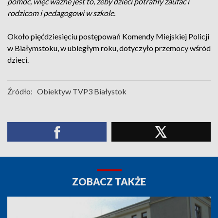
pomóc, więc wazne jest to, żeby dzieci potrafiły zaufać i
rodzicom i pedagogowi w szkole.
Około pięćdziesięciu postępowań Komendy Miejskiej Policji
w Białymstoku, w ubiegłym roku, dotyczyło przemocy wśród
dzieci.
Źródło:
Obiektyw TVP3 Białystok
ZOBACZ TAKŻE