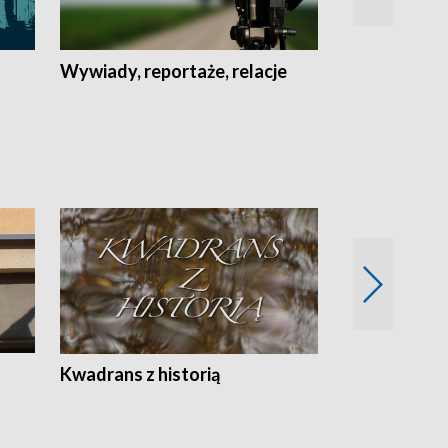
Wywiady, reportaże, relacje
Recepta na...
Z
Kwadrans z historią
Kartki z kal