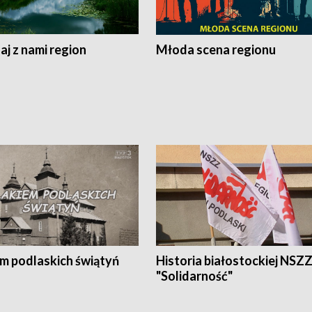
j z nami region
Młoda scena regionu
em podlaskich świątyń
Historia białostockiej NSZ
"Solidarność"