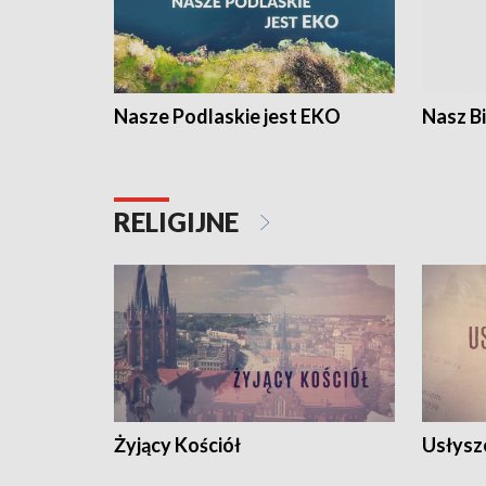
Nasze Podlaskie jest EKO
Nasz B
RELIGIJNE
Żyjący Kościół
Usłysz