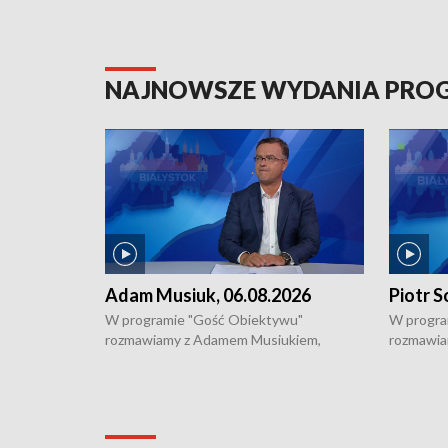
NAJNOWSZE WYDANIA PR
Adam Musiuk, 06.08.2026
Piotr S
W programie "Gość Obiektywu"
W progra
rozmawiamy z Adamem Musiukiem,
rozmawia
podlaskim wojewódzkim konserwatorem
Towarzys
zabytków o kondycji zabytków w regionie
wsparcia 
i naborze wniosków na prace
działani
konserwatorskie.
Pokrzywd