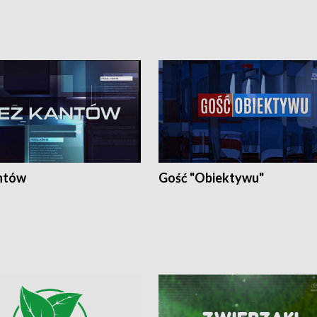
ntów
Gość "Obiektywu"