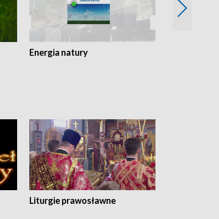
Energia natury
Ogród i nie t
Liturgie prawosławne