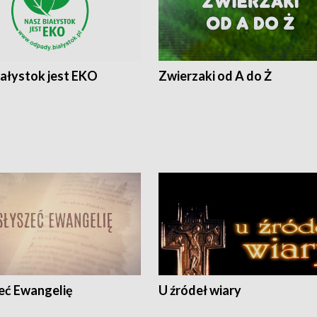
iałystok jest EKO
Zwierzaki od A do Ż
eć Ewangelię
U źródeł wiary