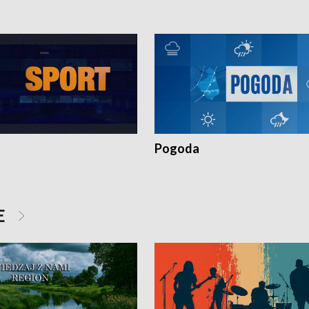
Pogoda
E