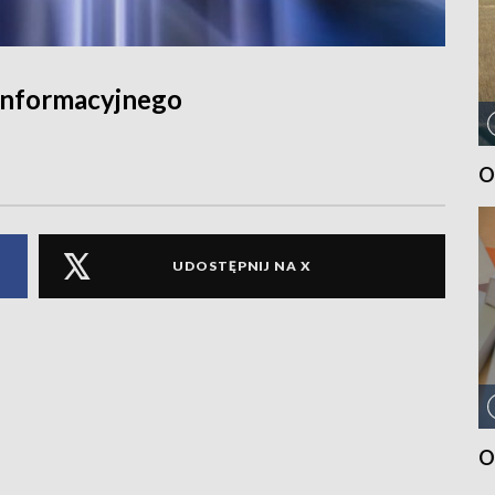
informacyjnego
O
UDOSTĘPNIJ NA X
O