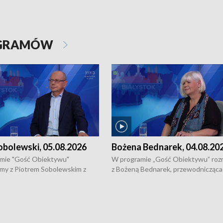
OGRAMÓW
obolewski, 05.08.2026
Bożena Bednarek, 04.08.20
mie "Gość Obiektywu"
W programie „Gość Obiektywu” ro
my z Piotrem Sobolewskim z
z Bożeną Bednarek, przewodnicząca
twa Amickus o możliwościach
Białostockiej Rady Seniorów, o walc
osób dotkniętych przemocą i
samotnością, pomysłach na to jak
u Ośrodka Pomocy Osobom
wyciągać osoby starsze z domów i j
zonym Przestępstwem.
ważne jest to by nie były same.