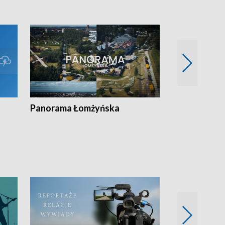
Panorama Łomżyńska
Przegląd suw