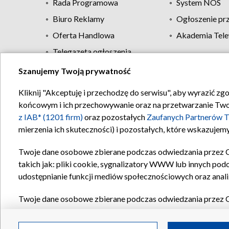
Rada Programowa
System NOS
Biuro Reklamy
Ogłoszenie pr
Oferta Handlowa
Akademia Tele
Telegazeta ogłoszenia
Szanujemy Twoją prywatność
Regulamin TVP
Kliknij "Akceptuję i przechodzę do serwisu", aby wyrazić zg
końcowym i ich przechowywanie oraz na przetwarzanie Twoich
z IAB* (1201 firm)
oraz pozostałych
Zaufanych Partnerów T
mierzenia ich skuteczności) i pozostałych, które wskazujemy
Twoje dane osobowe zbierane podczas odwiedzania przez 
takich jak: pliki cookie, sygnalizatory WWW lub innych pod
udostępnianie funkcji mediów społecznościowych oraz anali
Twoje dane osobowe zbierane podczas odwiedzania przez 
plików cookie, informacje o Twoich wyszukiwaniach w serwi
Partnerów TVP
dla realizacji następujących celów i funkc