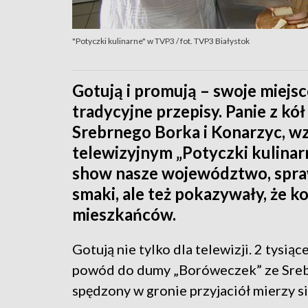
"Potyczki kulinarne" w TVP3 / fot. TVP3 Białystok
Gotują i promują – swoje miejsc
tradycyjne przepisy. Panie z k
Srebrnego Borka i Konarzyc, wz
telewizyjnym „Potyczki kulina
show nasze województwo, spra
smaki, ale też pokazywały, że k
mieszkańców.
Gotują nie tylko dla telewizji. 2 tysi
powód do dumy „Boróweczek” ze Srebrn
spędzony w gronie przyjaciół mierzy si