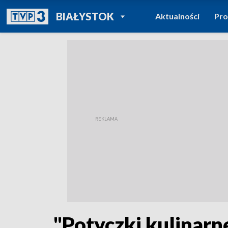
POWRÓT DO
BIAŁYSTOK
Aktualności
Pr
TVP REGIONY
"Potyczki kulinar