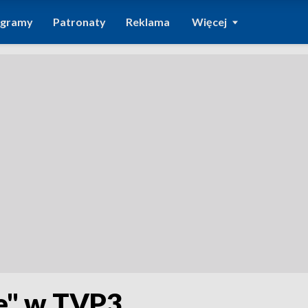
ogramy
Patronaty
Reklama
Więcej
ne" w TVP3