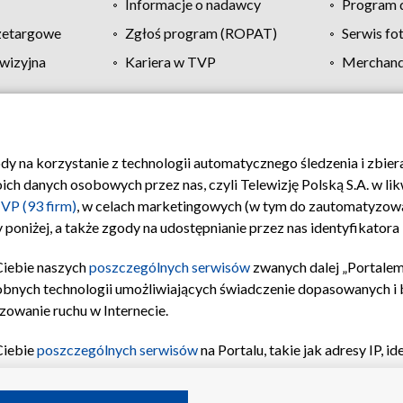
Informacje o nadawcy
Program d
zetargowe
Zgłoś program (ROPAT)
Serwis fo
wizyjna
Kariera w TVP
Merchandi
Polityka prywatności
Moje zgody
Pomoc
Biuro re
ody na korzystanie z technologii automatycznego śledzenia i zbie
 danych osobowych przez nas, czyli Telewizję Polską S.A. w likw
VP (93 firm)
, w celach marketingowych (w tym do zautomatyzow
 poniżej, a także zgody na udostępnianie przez nas identyfikator
Ciebie naszych
poszczególnych serwisów
zwanych dalej „Portalem
obnych technologii umożliwiających świadczenie dopasowanych i be
zowanie ruchu w Internecie.
Ciebie
poszczególnych serwisów
na Portalu, takie jak adresy IP, 
sach Portalu czy historia odwiedzin będą przetwarzane przez TV
ji: przechowywania informacji na urządzeniu lub dostęp do nich,
©2026 Telewizja Polska S.A. w likwidacji