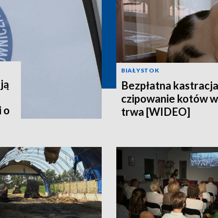
BIAŁYSTOK
ją
Bezpłatna kastracja,
czipowanie kotów w
 o
trwa [WIDEO]