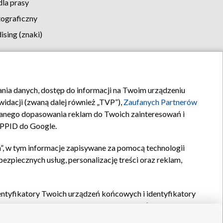
la prasy
tograficzny
sing (znaki)
klamy
Kontakt
rania danych, dostęp do informacji na Twoim urządzeniu
idacji (zwaną dalej również „TVP”),
Zaufanych Partnerów
anego dopasowania reklam do Twoich zainteresowań i
a PPID do Google.
”, w tym informacje zapisywane za pomocą technologii
zpiecznych usług, personalizację treści oraz reklam,
identyfikatory Twoich urządzeń końcowych i identyfikatory
P,
Zaufanych Partnerów z IAB
oraz pozostałych
Zaufanych
 wyboru podstawowych reklam, wyboru spersonalizowanych