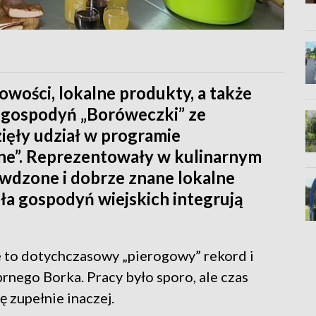
owości, lokalne produkty, a także
ół gospodyń „Boróweczki” ze
ięły udział w programie
rne”. Reprezentowały w kulinarnym
wdzone i dobrze znane lokalne
oła gospodyń wiejskich integrują
ące to dotychczasowy „pierogowy” rekord i
ego Borka. Pracy było sporo, ale czas
ę zupełnie inaczej.