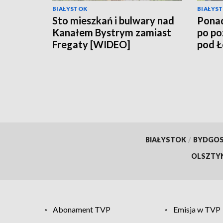
BIAŁYSTOK
BIAŁYS
Sto mieszkań i bulwary nad
Ponad
Kanałem Bystrym zamiast
po po
Fregaty [WIDEO]
pod 
BIAŁYSTOK
/
BYDGO
OLSZTY
Abonament TVP
Emisja w TVP