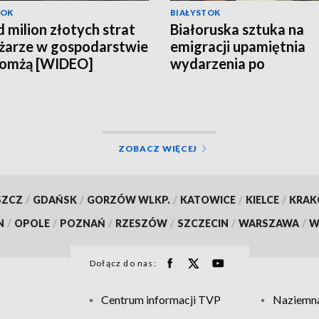
TOK
BIAŁYSTOK
 milion złotych strat
Białoruska sztuka na
żarze w gospodarstwie
emigracji upamiętnia
Łomżą [WIDEO]
wydarzenia po
sfałszowanych wybor
[WIDEO]
ZOBACZ WIĘCEJ
SZCZ
/
GDAŃSK
/
GORZÓW WLKP.
/
KATOWICE
/
KIELCE
/
KRA
N
/
OPOLE
/
POZNAŃ
/
RZESZÓW
/
SZCZECIN
/
WARSZAWA
/
W
Dołącz do nas:
Centrum informacji TVP
Naziemna