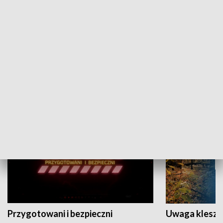
Grajmy Swoje
Białostocki Te
NAUKA I EDUKACJA
Przygotowani i bezpieczni
Uwaga kleszc