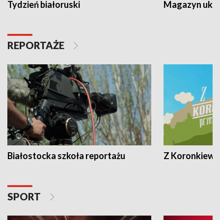
Tydzień białoruski
Magazyn ukra
REPORTAŻE
Białostocka szkoła reportażu
Z Koronkiewic
SPORT