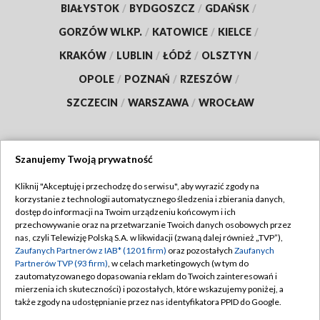
BIAŁYSTOK
/
BYDGOSZCZ
/
GDAŃSK
/
GORZÓW WLKP.
/
KATOWICE
/
KIELCE
/
KRAKÓW
/
LUBLIN
/
ŁÓDŹ
/
OLSZTYN
/
OPOLE
/
POZNAŃ
/
RZESZÓW
/
SZCZECIN
/
WARSZAWA
/
WROCŁAW
Szanujemy Twoją prywatność
Dołącz do nas:
Kliknij "Akceptuję i przechodzę do serwisu", aby wyrazić zgody na
korzystanie z technologii automatycznego śledzenia i zbierania danych,
TVP
dostęp do informacji na Twoim urządzeniu końcowym i ich
Abonament TVP
przechowywanie oraz na przetwarzanie Twoich danych osobowych przez
Regulamin TVP
nas, czyli Telewizję Polską S.A. w likwidacji (zwaną dalej również „TVP”),
Emisja w TVP
Polityka prywatności
Zaufanych Partnerów z IAB* (1201 firm)
oraz pozostałych
Zaufanych
Partnerów TVP (93 firm)
, w celach marketingowych (w tym do
Centrum informacji TVP
Moje zgody
zautomatyzowanego dopasowania reklam do Twoich zainteresowań i
mierzenia ich skuteczności) i pozostałych, które wskazujemy poniżej, a
Naziemna Telewizja Cyfrowa
Pomoc
także zgody na udostępnianie przez nas identyfikatora PPID do Google.
Sklep TVP