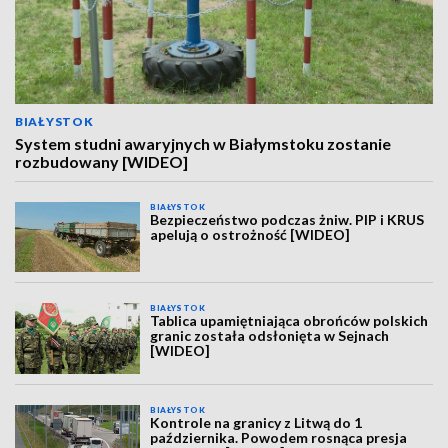
BIAŁYSTOK
System studni awaryjnych w Białymstoku zostanie
rozbudowany [WIDEO]
BIAŁYSTOK
Bezpieczeństwo podczas żniw. PIP i KRUS
apelują o ostrożność [WIDEO]
BIAŁYSTOK
Tablica upamiętniająca obrońców polskich
granic została odsłonięta w Sejnach
[WIDEO]
BIAŁYSTOK
Kontrole na granicy z Litwą do 1
października. Powodem rosnąca presja