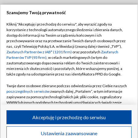
Szanujemy Twoją prywatność
Dołącz do nas:
Kliknij "Akceptuję i przechodzę do serwisu", aby wyrazić zgody na
korzystanie z technologii automatycznego śledzenia i zbierania danych,
TVP
dostęp do informacji na Twoim urządzeniu końcowym i ich
Abonament TVP
przechowywanie oraz na przetwarzanie Twoich danych osobowych przez
Regulamin TVP
nas, czyli Telewizję Polską S.A. w likwidacji (zwaną dalej również „TVP”),
Emisja w TVP
Polityka prywatności
Zaufanych Partnerów z IAB* (1201 firm)
oraz pozostałych
Zaufanych
Partnerów TVP (93 firm)
, w celach marketingowych (w tym do
Centrum informacji TVP
Moje zgody
zautomatyzowanego dopasowania reklam do Twoich zainteresowań i
mierzenia ich skuteczności) i pozostałych, które wskazujemy poniżej, a
Naziemna Telewizja Cyfrowa
Pomoc
także zgody na udostępnianie przez nas identyfikatora PPID do Google.
Sklep TVP
Biuro reklamy
Twoje dane osobowe zbierane podczas odwiedzania przez Ciebie naszych
Rada Programowa
Kontakt
poszczególnych serwisów
zwanych dalej „Portalem”, w tym informacje
zapisywane za pomocą technologii takich jak: pliki cookie, sygnalizatory
System NOS
WWW lub innych podobnych technologii umożliwiających świadczenie
dopasowanych i bezpiecznych usług, personalizację treści oraz reklam,
Informacje o nadawcy
Kanały
udostępnianie funkcji mediów społecznościowych oraz analizowanie
Akceptuję i przechodzę do serwisu
ruchu w Internecie.
Program dla prasy
©2026 Telewizja Polska S.A. w likwidacji
Biuro Reklamy
Twoje dane osobowe zbierane podczas odwiedzania przez Ciebie
Ustawienia zaawansowane
poszczególnych serwisów
na Portalu, takie jak adresy IP, identyfikatory