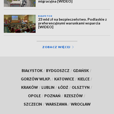
migracyjna [WIDEO]
BIAŁYSTOK
23 mld zł na bezpieczeństwo. Podlaskie z
preferencyjnymi warunkami wsparcia
[WIDEO]
ZOBACZ WIĘCEJ
BIAŁYSTOK
/
BYDGOSZCZ
/
GDAŃSK
/
GORZÓW WLKP.
/
KATOWICE
/
KIELCE
/
KRAKÓW
/
LUBLIN
/
ŁÓDŹ
/
OLSZTYN
/
OPOLE
/
POZNAŃ
/
RZESZÓW
/
SZCZECIN
/
WARSZAWA
/
WROCŁAW