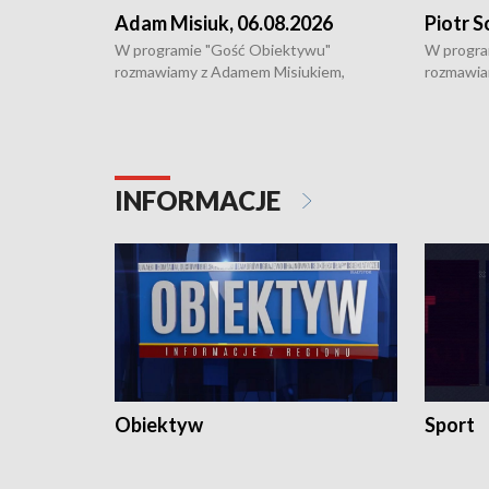
Adam Misiuk, 06.08.2026
Piotr S
W programie "Gość Obiektywu"
W progra
rozmawiamy z Adamem Misiukiem,
rozmawia
podlaskim wojewódzkim konserwatorem
Towarzys
zabytków o kondycji zabytków w regionie
wsparcia 
i naborze wniosków na prace
działani
konserwatorskie.
Pokrzywd
INFORMACJE
Obiektyw
Sport