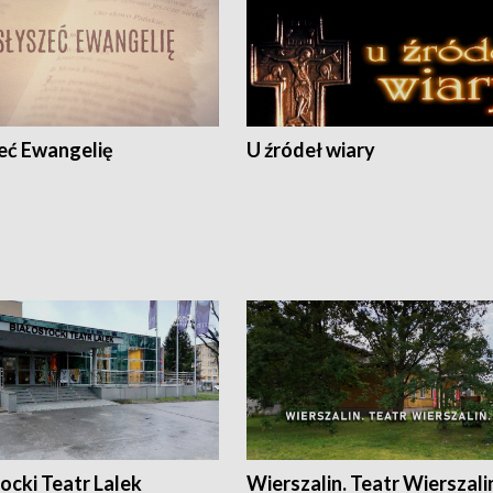
eć Ewangelię
U źródeł wiary
ocki Teatr Lalek
Wierszalin. Teatr Wierszali