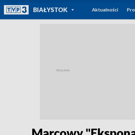
POWRÓT DO
BIAŁYSTOK
Aktualności
Pr
TVP REGIONY
Marcowy "Eksponat