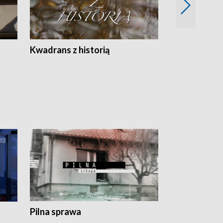
Z
Kwadrans z historią
Kartki z kal
Pilna sprawa