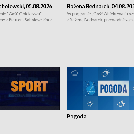
obolewski, 05.08.2026
Bożena Bednarek, 04.08.20
mie "Gość Obiektywu"
W programie „Gość Obiektywu” ro
my z Piotrem Sobolewskim z
z Bożeną Bednarek, przewodnicząca
twa Amickus o możliwościach
Białostockiej Rady Seniorów, o walc
osób dotkniętych przemocą i
samotnością, pomysłach na to jak
u Ośrodka Pomocy Osobom
wyciągać osoby starsze z domów i j
zonym Przestępstwem.
ważne jest to by nie były same.
Pogoda