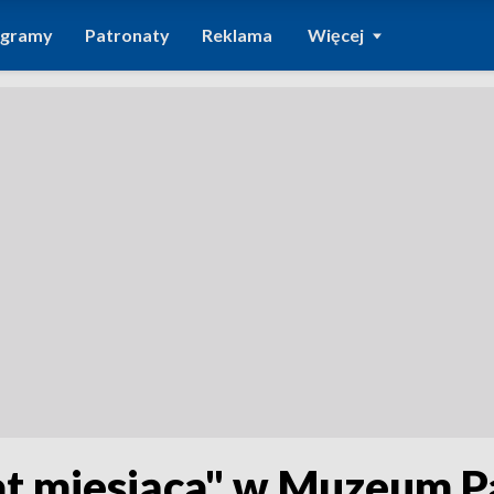
ogramy
Patronaty
Reklama
Więcej
 miesiąca" w Muzeum Pam