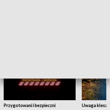
Grajmy Swoje
Białostocki Te
NAUKA I EDUKACJA
Przygotowani i bezpieczni
Uwaga kleszc