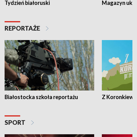
Tydzień białoruski
Magazyn ukra
REPORTAŻE
Białostocka szkoła reportażu
Z Koronkiewic
SPORT