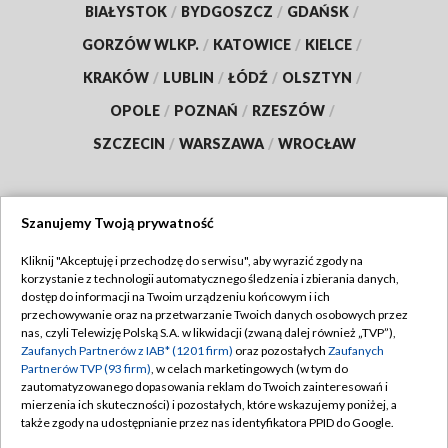
BIAŁYSTOK
/
BYDGOSZCZ
/
GDAŃSK
/
GORZÓW WLKP.
/
KATOWICE
/
KIELCE
/
KRAKÓW
/
LUBLIN
/
ŁÓDŹ
/
OLSZTYN
/
OPOLE
/
POZNAŃ
/
RZESZÓW
/
SZCZECIN
/
WARSZAWA
/
WROCŁAW
Szanujemy Twoją prywatność
Dołącz do nas:
Kliknij "Akceptuję i przechodzę do serwisu", aby wyrazić zgody na
korzystanie z technologii automatycznego śledzenia i zbierania danych,
TVP
dostęp do informacji na Twoim urządzeniu końcowym i ich
Abonament TVP
przechowywanie oraz na przetwarzanie Twoich danych osobowych przez
Regulamin TVP
nas, czyli Telewizję Polską S.A. w likwidacji (zwaną dalej również „TVP”),
Emisja w TVP
Polityka prywatności
Zaufanych Partnerów z IAB* (1201 firm)
oraz pozostałych
Zaufanych
Partnerów TVP (93 firm)
, w celach marketingowych (w tym do
Centrum informacji TVP
Moje zgody
zautomatyzowanego dopasowania reklam do Twoich zainteresowań i
mierzenia ich skuteczności) i pozostałych, które wskazujemy poniżej, a
Naziemna Telewizja Cyfrowa
Pomoc
także zgody na udostępnianie przez nas identyfikatora PPID do Google.
Sklep TVP