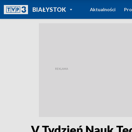
POWRÓT DO
BIAŁYSTOK
Aktualności
Pr
TVP REGIONY
V Tydzień Nauk Te