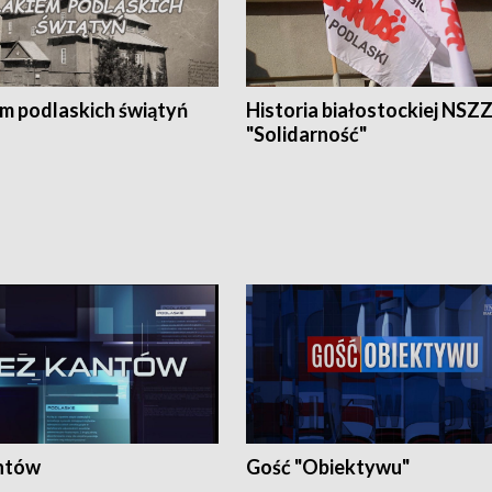
em podlaskich świątyń
Historia białostockiej NSZ
"Solidarność"
ntów
Gość "Obiektywu"