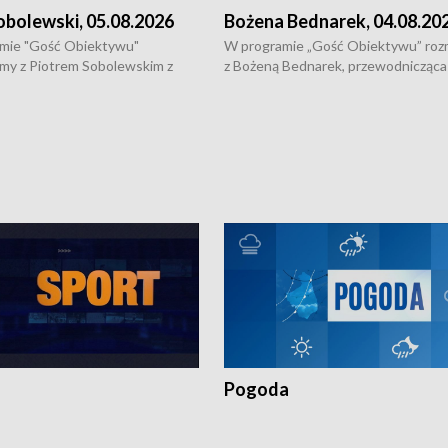
obolewski, 05.08.2026
Bożena Bednarek, 04.08.20
mie "Gość Obiektywu"
W programie „Gość Obiektywu” ro
my z Piotrem Sobolewskim z
z Bożeną Bednarek, przewodnicząca
twa Amickus o możliwościach
Białostockiej Rady Seniorów, o walc
osób dotkniętych przemocą i
samotnością, pomysłach na to jak
u Ośrodka Pomocy Osobom
wyciągać osoby starsze z domów i j
zonym Przestępstwem.
ważne jest to by nie były same.
Pogoda