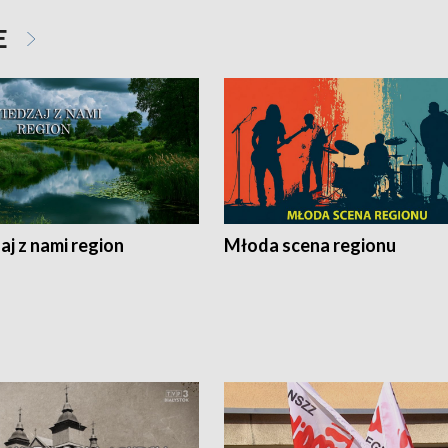
E
j z nami region
Młoda scena regionu