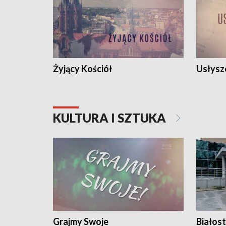
Żyjący Kościół
Usłysz
KULTURA I SZTUKA
Grajmy Swoje
Białost