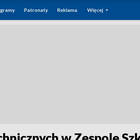
ogramy
Patronaty
Reklama
Więcej
chnicznych w Zespole Sz