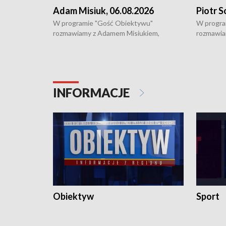
Adam Misiuk, 06.08.2026
Piotr S
W programie "Gość Obiektywu"
W progra
rozmawiamy z Adamem Misiukiem,
rozmawia
podlaskim wojewódzkim konserwatorem
Towarzys
zabytków o kondycji zabytków w regionie
wsparcia 
i naborze wniosków na prace
działani
konserwatorskie.
Pokrzywd
INFORMACJE
Obiektyw
Sport