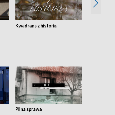
Z
Kwadrans z historią
Kartki z kal
Pilna sprawa