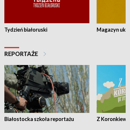
Tydzień białoruski
Magazyn ukra
REPORTAŻE
Białostocka szkoła reportażu
Z Koronkiewic