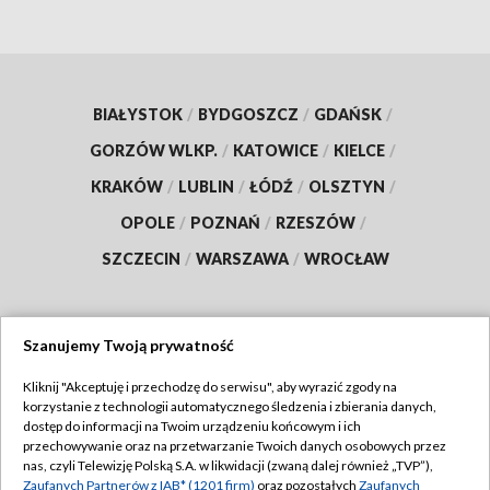
BIAŁYSTOK
/
BYDGOSZCZ
/
GDAŃSK
/
GORZÓW WLKP.
/
KATOWICE
/
KIELCE
/
KRAKÓW
/
LUBLIN
/
ŁÓDŹ
/
OLSZTYN
/
OPOLE
/
POZNAŃ
/
RZESZÓW
/
SZCZECIN
/
WARSZAWA
/
WROCŁAW
Szanujemy Twoją prywatność
Dołącz do nas:
Kliknij "Akceptuję i przechodzę do serwisu", aby wyrazić zgody na
korzystanie z technologii automatycznego śledzenia i zbierania danych,
TVP
dostęp do informacji na Twoim urządzeniu końcowym i ich
Abonament TVP
przechowywanie oraz na przetwarzanie Twoich danych osobowych przez
Regulamin TVP
nas, czyli Telewizję Polską S.A. w likwidacji (zwaną dalej również „TVP”),
Emisja w TVP
Polityka prywatności
Zaufanych Partnerów z IAB* (1201 firm)
oraz pozostałych
Zaufanych