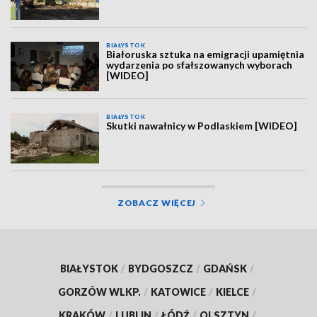
BIAŁYSTOK
Białoruska sztuka na emigracji upamiętnia
wydarzenia po sfałszowanych wyborach
[WIDEO]
BIAŁYSTOK
Skutki nawałnicy w Podlaskiem [WIDEO]
ZOBACZ WIĘCEJ
BIAŁYSTOK
/
BYDGOSZCZ
/
GDAŃSK
/
GORZÓW WLKP.
/
KATOWICE
/
KIELCE
/
KRAKÓW
/
LUBLIN
/
ŁÓDŹ
/
OLSZTYN
/