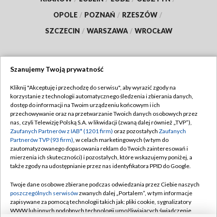
OPOLE
/
POZNAŃ
/
RZESZÓW
/
SZCZECIN
/
WARSZAWA
/
WROCŁAW
Szanujemy Twoją prywatność
Dołącz do nas:
Kliknij "Akceptuję i przechodzę do serwisu", aby wyrazić zgody na
korzystanie z technologii automatycznego śledzenia i zbierania danych,
TVP
dostęp do informacji na Twoim urządzeniu końcowym i ich
Abonament TVP
przechowywanie oraz na przetwarzanie Twoich danych osobowych przez
Regulamin TVP
nas, czyli Telewizję Polską S.A. w likwidacji (zwaną dalej również „TVP”),
Emisja w TVP
Polityka prywatności
Zaufanych Partnerów z IAB* (1201 firm)
oraz pozostałych
Zaufanych
Partnerów TVP (93 firm)
, w celach marketingowych (w tym do
Centrum informacji TVP
Moje zgody
zautomatyzowanego dopasowania reklam do Twoich zainteresowań i
mierzenia ich skuteczności) i pozostałych, które wskazujemy poniżej, a
Naziemna Telewizja Cyfrowa
Pomoc
także zgody na udostępnianie przez nas identyfikatora PPID do Google.
Sklep TVP
Biuro reklamy
Twoje dane osobowe zbierane podczas odwiedzania przez Ciebie naszych
Rada Programowa
Kontakt
poszczególnych serwisów
zwanych dalej „Portalem”, w tym informacje
zapisywane za pomocą technologii takich jak: pliki cookie, sygnalizatory
System NOS
WWW lub innych podobnych technologii umożliwiających świadczenie