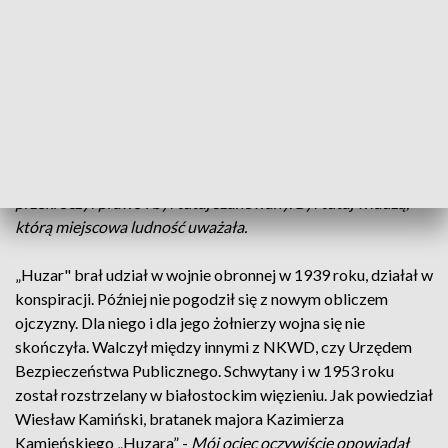
oddano - apelem pamięci, salwą honorową i kwiatami.
Mjr Kazimierz Kamieński „Huzar” był jednym z najdłużej
walczących żołnierzy antykomunistycznego podziemia.
Pochodził stąd - z okolic Wysokiego Mazowieckiego. Jak
mówi Jarosław Siekierko, burmistrz Wysokiego
Mazowieckiego -
Był tą osobą, która stanowiła tutaj prawo,
który dbał o tych ludzi, wymierzał karę, jeżeli ktoś
przekroczył prawo i był tutaj szanowany. Był tutaj władzą,
którą miejscowa ludność uważała.
„Huzar" brał udział w wojnie obronnej w 1939 roku, działał w
konspiracji. Później nie pogodził się z nowym obliczem
ojczyzny. Dla niego i dla jego żołnierzy wojna się nie
skończyła. Walczył między innymi z NKWD, czy Urzędem
Bezpieczeństwa Publicznego. Schwytany i w 1953 roku
został rozstrzelany w białostockim więzieniu. Jak powiedział
Wiesław Kamiński, bratanek majora Kazimierza
Kamieńskiego „Huzara” -
Mój ociec oczywiście opowiadał