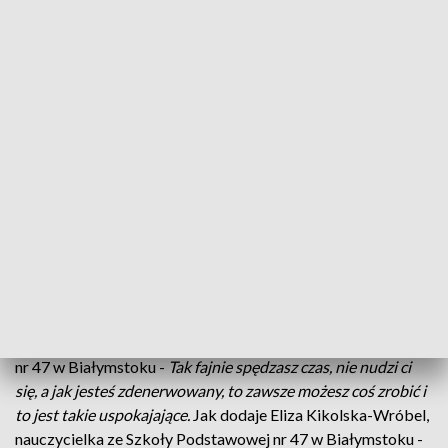
Origami to doskonały sposób na relaks/ fot. TVP3 Białystok
Wspólne składanie origami to idealny przepis na
sobotnie przedpołudnie, szczególnie, gdy aura nie
zachęca do spędzania czasu na zewnątrz -
przekonują nauczycielki ze Szkoły Podstawowej
numer 47 w Białymstoku.
Jak mówi Wiktoria Warecka, uczennica Szkoły Podstawowej
nr 47 w Białymstoku -
Tak fajnie spędzasz czas, nie nudzi ci
się, a jak jesteś zdenerwowany, to zawsze możesz coś zrobić i
to jest takie uspokajające.
Jak dodaje Eliza Kikolska-Wróbel,
nauczycielka ze Szkoły Podstawowej nr 47 w Białymstoku -