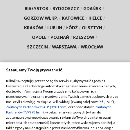
BIAŁYSTOK
/
BYDGOSZCZ
/
GDAŃSK
/
GORZÓW WLKP.
/
KATOWICE
/
KIELCE
/
KRAKÓW
/
LUBLIN
/
ŁÓDŹ
/
OLSZTYN
/
OPOLE
/
POZNAŃ
/
RZESZÓW
/
SZCZECIN
/
WARSZAWA
/
WROCŁAW
Szanujemy Twoją prywatność
Dołącz do nas:
Kliknij "Akceptuję i przechodzę do serwisu", aby wyrazić zgody na
korzystanie z technologii automatycznego śledzenia i zbierania danych,
TVP
dostęp do informacji na Twoim urządzeniu końcowym i ich
Abonament TVP
przechowywanie oraz na przetwarzanie Twoich danych osobowych przez
Regulamin TVP
nas, czyli Telewizję Polską S.A. w likwidacji (zwaną dalej również „TVP”),
Emisja w TVP
Polityka prywatności
Zaufanych Partnerów z IAB* (1201 firm)
oraz pozostałych
Zaufanych
Partnerów TVP (93 firm)
, w celach marketingowych (w tym do
Centrum informacji TVP
Moje zgody
zautomatyzowanego dopasowania reklam do Twoich zainteresowań i
mierzenia ich skuteczności) i pozostałych, które wskazujemy poniżej, a
Naziemna Telewizja Cyfrowa
Pomoc
także zgody na udostępnianie przez nas identyfikatora PPID do Google.