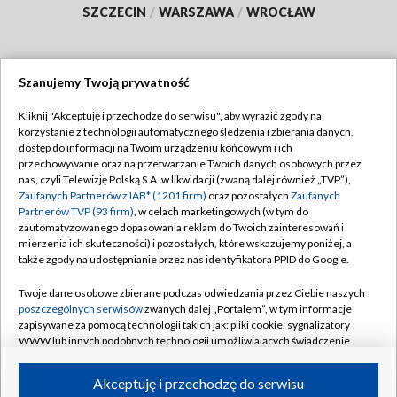
SZCZECIN
/
WARSZAWA
/
WROCŁAW
Szanujemy Twoją prywatność
Dołącz do nas:
Kliknij "Akceptuję i przechodzę do serwisu", aby wyrazić zgody na
korzystanie z technologii automatycznego śledzenia i zbierania danych,
TVP
dostęp do informacji na Twoim urządzeniu końcowym i ich
Abonament TVP
przechowywanie oraz na przetwarzanie Twoich danych osobowych przez
Regulamin TVP
nas, czyli Telewizję Polską S.A. w likwidacji (zwaną dalej również „TVP”),
Emisja w TVP
Polityka prywatności
Zaufanych Partnerów z IAB* (1201 firm)
oraz pozostałych
Zaufanych
Partnerów TVP (93 firm)
, w celach marketingowych (w tym do
Centrum informacji TVP
Moje zgody
zautomatyzowanego dopasowania reklam do Twoich zainteresowań i
mierzenia ich skuteczności) i pozostałych, które wskazujemy poniżej, a
Naziemna Telewizja Cyfrowa
Pomoc
także zgody na udostępnianie przez nas identyfikatora PPID do Google.
Sklep TVP
Biuro reklamy
Twoje dane osobowe zbierane podczas odwiedzania przez Ciebie naszych
Rada Programowa
Kontakt
poszczególnych serwisów
zwanych dalej „Portalem”, w tym informacje
zapisywane za pomocą technologii takich jak: pliki cookie, sygnalizatory
System NOS
WWW lub innych podobnych technologii umożliwiających świadczenie
dopasowanych i bezpiecznych usług, personalizację treści oraz reklam,
Informacje o nadawcy
Kanały
udostępnianie funkcji mediów społecznościowych oraz analizowanie
Akceptuję i przechodzę do serwisu
ruchu w Internecie.
Program dla prasy