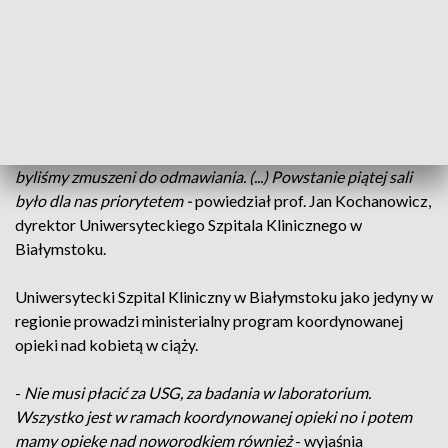
porodowych to odpowiedź, na wysoką - wbrew
ogólnopolskim spadkowym statystykom - wysoką liczbę
urodzin.
-
Od jakiegoś czasu mamy niedobór sal porodowych,
zgłaszają się do nas panie, które chcą urodzić w naszym
szpitalu, natomiast nie mamy wolnej sali w tym momencie,
byliśmy zmuszeni do odmawiania. (...) Powstanie piątej sali
było dla nas priorytetem -
powiedział prof. Jan Kochanowicz,
dyrektor Uniwersyteckiego Szpitala Klinicznego w
Białymstoku.
Uniwersytecki Szpital Kliniczny w Białymstoku jako jedyny w
regionie prowadzi ministerialny program koordynowanej
opieki nad kobietą w ciąży.
-
Nie musi płacić za USG, za badania w laboratorium.
Wszystko jest w ramach koordynowanej opieki no i potem
mamy opiekę nad noworodkiem również
- wyjaśnia