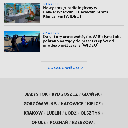
BIAŁYSTOK
Nowy sprzęt radiologiczny w
Uniwersyteckim Dziecięcym Szpitalu
Klinicznym [WIDEO]
BIAŁYSTOK
Dar, który uratował życie. W Białymstoku
pobrano narządy do przeszczepów od
młodego mężczyzny [WIDEO]
ZOBACZ WIĘCEJ
BIAŁYSTOK
/
BYDGOSZCZ
/
GDAŃSK
/
GORZÓW WLKP.
/
KATOWICE
/
KIELCE
/
KRAKÓW
/
LUBLIN
/
ŁÓDŹ
/
OLSZTYN
/
OPOLE
/
POZNAŃ
/
RZESZÓW
/