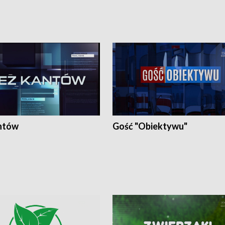
ntów
Gość "Obiektywu"