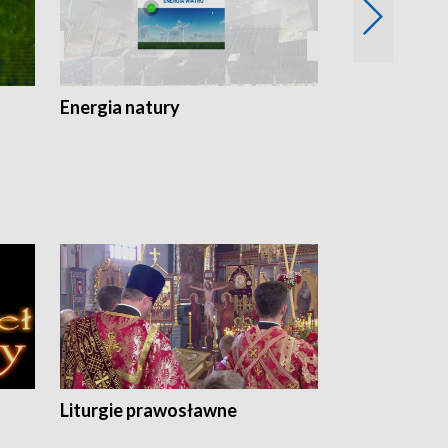
Energia natury
Ogród i nie t
Liturgie prawosławne