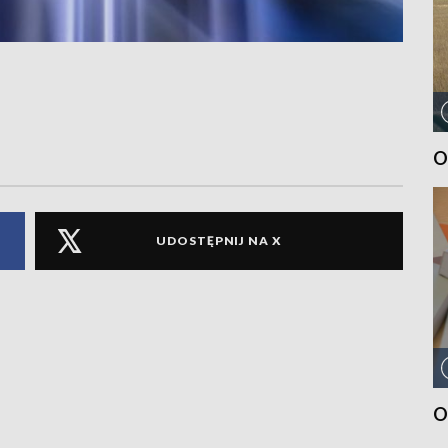
O
UDOSTĘPNIJ NA X
O