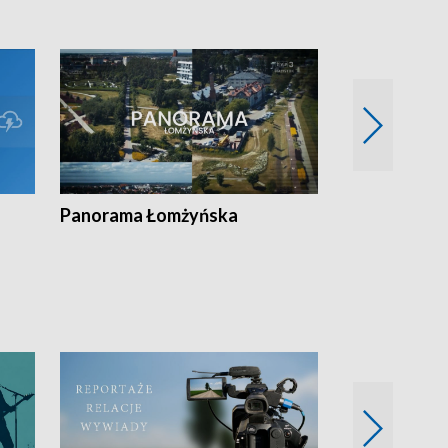
Panorama Łomżyńska
Przegląd suw