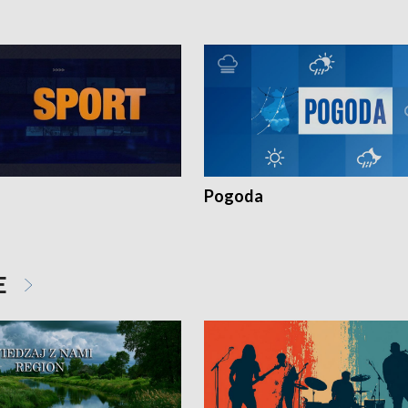
Pogoda
E