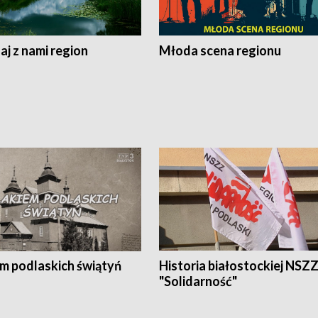
j z nami region
Młoda scena regionu
em podlaskich świątyń
Historia białostockiej NSZ
"Solidarność"