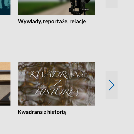
Wywiady, reportaże, relacje
Recepta na...
Z
Kwadrans z historią
Kartki z kal