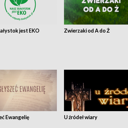
iałystok jest EKO
Zwierzaki od A do Ż
eć Ewangelię
U źródeł wiary