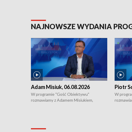
NAJNOWSZE WYDANIA PR
Adam Misiuk, 06.08.2026
Piotr S
W programie "Gość Obiektywu"
W progra
rozmawiamy z Adamem Misiukiem,
rozmawia
podlaskim wojewódzkim konserwatorem
Towarzys
zabytków o kondycji zabytków w regionie
wsparcia 
i naborze wniosków na prace
działani
konserwatorskie.
Pokrzywd