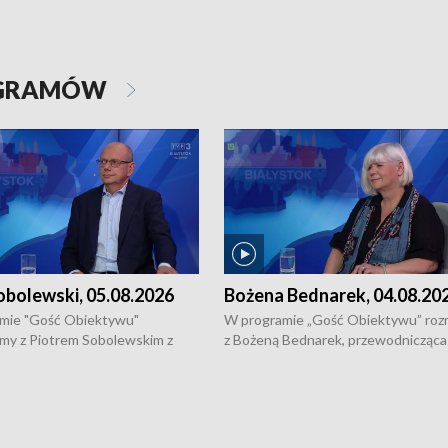
OGRAMÓW
obolewski, 05.08.2026
Bożena Bednarek, 04.08.20
mie "Gość Obiektywu"
W programie „Gość Obiektywu” ro
my z Piotrem Sobolewskim z
z Bożeną Bednarek, przewodnicząca
twa Amickus o możliwościach
Białostockiej Rady Seniorów, o walc
osób dotkniętych przemocą i
samotnością, pomysłach na to jak
u Ośrodka Pomocy Osobom
wyciągać osoby starsze z domów i j
zonym Przestępstwem.
ważne jest to by nie były same.