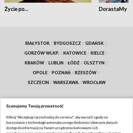
Życie po...
DorastaMy
BIAŁYSTOK
/
BYDGOSZCZ
/
GDAŃSK
/
GORZÓW WLKP.
/
KATOWICE
/
KIELCE
/
KRAKÓW
/
LUBLIN
/
ŁÓDŹ
/
OLSZTYN
/
OPOLE
/
POZNAŃ
/
RZESZÓW
/
SZCZECIN
/
WARSZAWA
/
WROCŁAW
Szanujemy Twoją prywatność
Dołącz do nas:
Kliknij "Akceptuję i przechodzę do serwisu", aby wyrazić zgody na
korzystanie z technologii automatycznego śledzenia i zbierania danych,
TVP
dostęp do informacji na Twoim urządzeniu końcowym i ich