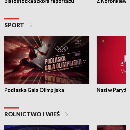
Białostocka szkoła reportażu
Z Koronkiewic
SPORT
Podlaska Gala Olimpijska
Nasi w Paryżu
ROLNICTWO I WIEŚ