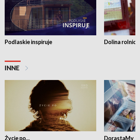
Podlaskie inspiruje
Dolina rolnicz
INNE
Życie po...
DorastaMy