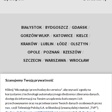
BIAŁYSTOK
/
BYDGOSZCZ
/
GDAŃSK
/
GORZÓW WLKP.
/
KATOWICE
/
KIELCE
/
KRAKÓW
/
LUBLIN
/
ŁÓDŹ
/
OLSZTYN
/
OPOLE
/
POZNAŃ
/
RZESZÓW
/
SZCZECIN
/
WARSZAWA
/
WROCŁAW
Szanujemy Twoją prywatność
Dołącz do nas:
Kliknij "Akceptuję i przechodzę do serwisu", aby wyrazić zgody na
korzystanie z technologii automatycznego śledzenia i zbierania danych,
TVP
dostęp do informacji na Twoim urządzeniu końcowym i ich
Abonament TVP
przechowywanie oraz na przetwarzanie Twoich danych osobowych przez
Regulamin TVP
nas, czyli Telewizję Polską S.A. w likwidacji (zwaną dalej również „TVP”),
Emisja w TVP