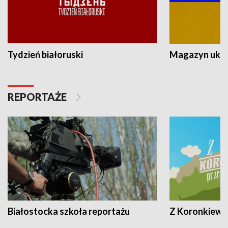
Tydzień białoruski
Magazyn ukra
REPORTAŻE
Białostocka szkoła reportażu
Z Koronkiewic