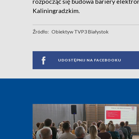
rozpocząć się budowa bariery elektro
Kaliningradzkim.
Źródło:
Obiektyw TVP3 Białystok
UDOSTĘPNIJ NA FACEBOOKU