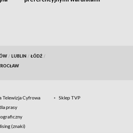
wsparcia [WIDEO]
KÓW
/
LUBLIN
/
ŁÓDŹ
/
ROCŁAW
 Telewizja Cyfrowa
Sklep TVP
la prasy
tograficzny
sing (znaki)