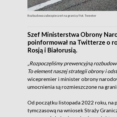
Rozbudowa zabezpieczeń na granicy/ fot. Tweeter
Szef Ministerstwa Obrony Naro
poinformował na Twitterze o r
Rosją i Białorusią.
„Rozpoczęliśmy prewencyjną rozbudowę z
To element naszej strategii obrony i ods
wicepremier i minister obrony narodow
umocnienia są rozmieszczone na gran
Od początku listopada 2022 roku, na p
tymczasową na wniosek Straży Granicz