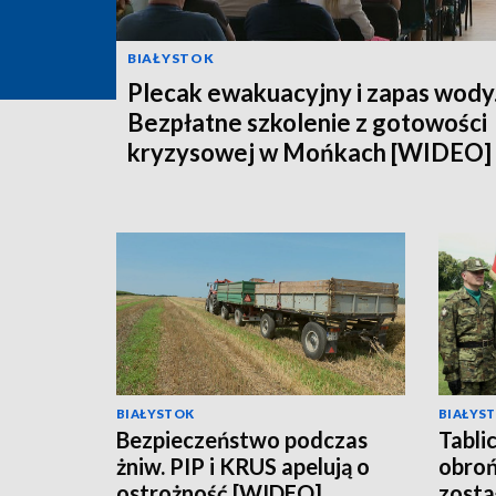
BIAŁYSTOK
Plecak ewakuacyjny i zapas wody
Bezpłatne szkolenie z gotowości
kryzysowej w Mońkach [WIDEO]
BIAŁYSTOK
BIAŁYS
Bezpieczeństwo podczas
Tabli
żniw. PIP i KRUS apelują o
obroń
ostrożność [WIDEO]
zosta