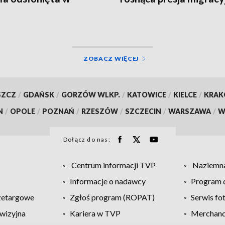
ch [WIDEO]
[WIDEO]
ZOBACZ WIĘCEJ
SZCZ
/
GDAŃSK
/
GORZÓW WLKP.
/
KATOWICE
/
KIELCE
/
KRA
N
/
OPOLE
/
POZNAŃ
/
RZESZÓW
/
SZCZECIN
/
WARSZAWA
/
W
Dołącz do nas:
Centrum informacji TVP
Naziemna
Informacje o nadawcy
Program d
zetargowe
Zgłoś program (ROPAT)
Serwis fo
wizyjna
Kariera w TVP
Merchandi