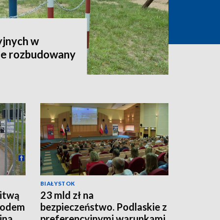
yjnych w
ie rozbudowany
BIAŁYSTOK
Litwą
23 mld zł na
owodem
bezpieczeństwo. Podlaskie z
jna
preferencyjnymi warunkami