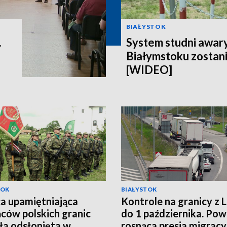
BIAŁYSTOK
.
System studni awar
Białymstoku zostan
[WIDEO]
TOK
BIAŁYSTOK
ca upamiętniająca
Kontrole na granicy z 
ców polskich granic
do 1 października. P
ła odsłonięta w
rosnąca presja migracy