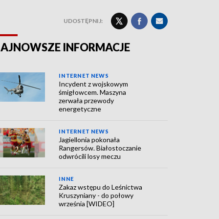
UDOSTĘPNIJ:
AJNOWSZE INFORMACJE
INTERNET NEWS
Incydent z wojskowym
śmigłowcem. Maszyna
zerwała przewody
energetyczne
INTERNET NEWS
Jagiellonia pokonała
Rangersów. Białostoczanie
odwrócili losy meczu
INNE
Zakaz wstępu do Leśnictwa
Kruszyniany - do połowy
września [WIDEO]