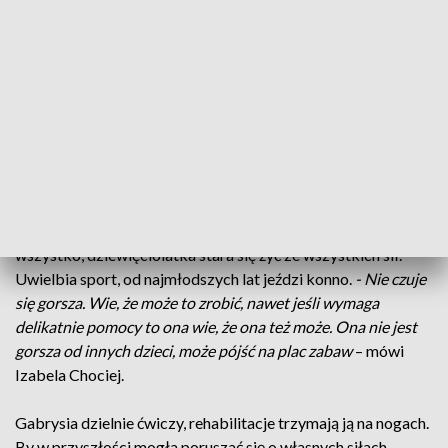
Jak mówi Izabela Chociej, mama Gabrysi -
Miałam bóle w
klatce piersiowej i te bóle nie przechodziły, to były bardzo
mocne bóle. Jak trafiłam do szpitala, to lekarz powiedział, że
trzeba zakończyć ciążę, bo inaczej po prostu nie przeżyjemy
tego obie.
Pierwsze miesiące życia dziewczynka spędziła w
inkubatorze. Walczyła z wodogłowiem, krwotokiem
śródmózgowym, w końcu z mózgowym porażeniem
dziecięcym, ma wstawioną zastawkę komorową. Mimo
wszystko, dziewięciolatka stara się żyć ze wszystkich sił.
Uwielbia sport, od najmłodszych lat jeździ konno.
- Nie czuje
się gorsza. Wie, że może to zrobić, nawet jeśli wymaga
delikatnie pomocy to ona wie, że ona też może. Ona nie jest
gorsza od innych dzieci, może pójść na plac zabaw
– mówi
Izabela Chociej.
Gabrysia dzielnie ćwiczy, rehabilitacje trzymają ją na nogach.
By w przyszłości mogła poruszać się o własnych siłach,