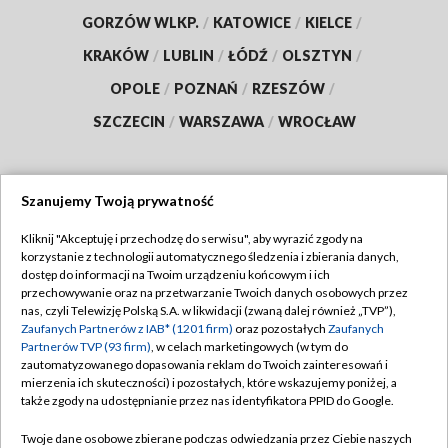
GORZÓW WLKP.
/
KATOWICE
/
KIELCE
/
KRAKÓW
/
LUBLIN
/
ŁÓDŹ
/
OLSZTYN
/
OPOLE
/
POZNAŃ
/
RZESZÓW
/
SZCZECIN
/
WARSZAWA
/
WROCŁAW
Szanujemy Twoją prywatność
Dołącz do nas:
Kliknij "Akceptuję i przechodzę do serwisu", aby wyrazić zgody na
korzystanie z technologii automatycznego śledzenia i zbierania danych,
TVP
dostęp do informacji na Twoim urządzeniu końcowym i ich
Abonament TVP
przechowywanie oraz na przetwarzanie Twoich danych osobowych przez
Regulamin TVP
nas, czyli Telewizję Polską S.A. w likwidacji (zwaną dalej również „TVP”),
Emisja w TVP
Polityka prywatności
Zaufanych Partnerów z IAB* (1201 firm)
oraz pozostałych
Zaufanych
Partnerów TVP (93 firm)
, w celach marketingowych (w tym do
Centrum informacji TVP
Moje zgody
zautomatyzowanego dopasowania reklam do Twoich zainteresowań i
mierzenia ich skuteczności) i pozostałych, które wskazujemy poniżej, a
Naziemna Telewizja Cyfrowa
Pomoc
także zgody na udostępnianie przez nas identyfikatora PPID do Google.
Sklep TVP
Biuro reklamy
Twoje dane osobowe zbierane podczas odwiedzania przez Ciebie naszych