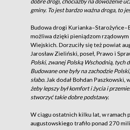
dobre drogi, chociażby na dowożenie uc
gminy. To jest bardzo ważna droga, to je
Budowa drogi Kurianka–Starożyńce–Bar
możliwa dzięki pieniądzom rządowym
Wiejskich. Dorzuciły się też powiat au
Jarosław Zieliński, poseł, Prawo i Spr
Polski, zwanej Polską Wschodnią, tych
Budowane one były na zachodzie Polski, b
słabo.
Jak dodał Bohdan Paszkowski, 
żeby lepszy był komfort i życia i przemie
stworzyć takie dobre podstawy.
W ciągu ostatnich kilku lat, w ramac
augustowskiego trafiło ponad 270 mil