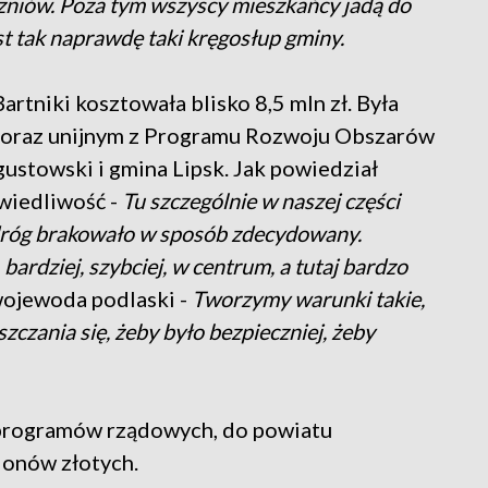
zniów. Poza tym wszyscy mieszkańcy jadą do
st tak naprawdę taki kręgosłup gminy.
tniki kosztowała blisko 8,5 mln zł. Była
 oraz unijnym z Programu Rozwoju Obszarów
gustowski i gmina Lipsk. Jak powiedział
awiedliwość -
Tu szczególnie w naszej części
 dróg brakowało w sposób zdecydowany.
ardziej, szybciej, w centrum, a tutaj bardzo
wojewoda podlaski -
Tworzymy warunki takie,
szczania się, żeby było bezpieczniej, żeby
h programów rządowych, do powiatu
ionów złotych.