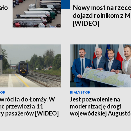
ało
Nowy most na rzece
dojazd rolnikom z Mi
[WIDEO]
TOK
BIAŁYSTOK
 wróciła do Łomży. W
Jest pozwolenie na
ąc przewiozła 11
modernizację drogi
cy pasażerów [WIDEO]
wojewódzkiej August
Suwałki [WIDEO]