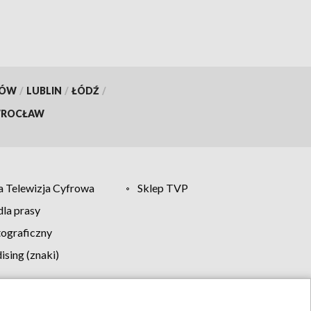
KÓW
/
LUBLIN
/
ŁÓDŹ
/
ROCŁAW
 Telewizja Cyfrowa
Sklep TVP
la prasy
tograficzny
sing (znaki)