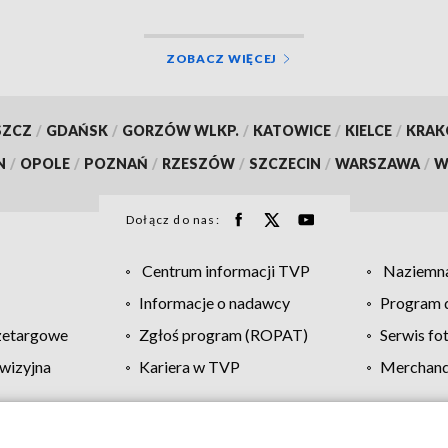
ZOBACZ WIĘCEJ
SZCZ
/
GDAŃSK
/
GORZÓW WLKP.
/
KATOWICE
/
KIELCE
/
KRA
N
/
OPOLE
/
POZNAŃ
/
RZESZÓW
/
SZCZECIN
/
WARSZAWA
/
W
Dołącz do nas:
Centrum informacji TVP
Naziemna
Informacje o nadawcy
Program d
zetargowe
Zgłoś program (ROPAT)
Serwis fo
wizyjna
Kariera w TVP
Merchandi