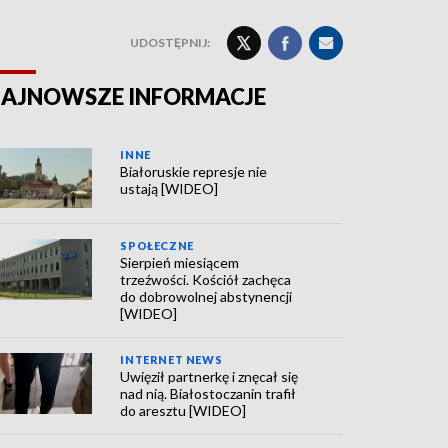
UDOSTĘPNIJ:
AJNOWSZE INFORMACJE
INNE
Białoruskie represje nie
ustają [WIDEO]
SPOŁECZNE
Sierpień miesiącem
trzeźwości. Kościół zachęca
do dobrowolnej abstynencji
[WIDEO]
INTERNET NEWS
Uwięził partnerkę i znęcał się
nad nią. Białostoczanin trafił
do aresztu [WIDEO]