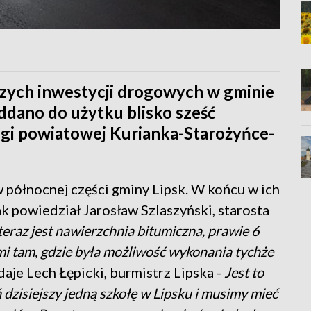
szych inwestycji drogowych w gminie
oddano do użytku blisko sześć
gi powiatowej Kurianka-Starożyńce-
północnej części gminy Lipsk. W końcu w ich
ak powiedział Jarosław Szlaszyński, starosta
teraz jest nawierzchnia bitumiczna, prawie 6
mi tam, gdzie była możliwość wykonania tychże
aje Lech Łępicki, burmistrz Lipska -
Jest to
dzisiejszy jedną szkołę w Lipsku i musimy mieć