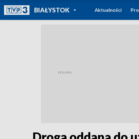
POWRÓT DO
BIAŁYSTOK
Aktualności
Pr
TVP REGIONY
Droga oddana do u