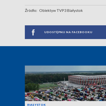
Źródło:
Obiektyw TVP3 Białystok
UDOSTĘPNIJ NA FACEBOOKU
BIAŁYSTOK