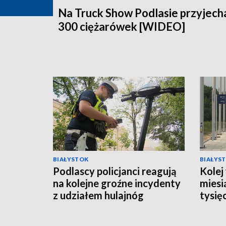
Na Truck Show Podlasie przyjech
300 ciężarówek [WIDEO]
BIAŁYSTOK
BIAŁYS
Podlascy policjanci reagują
Kolej
na kolejne groźne incydenty
miesi
z udziałem hulajnóg
tysię
[WIDEO]