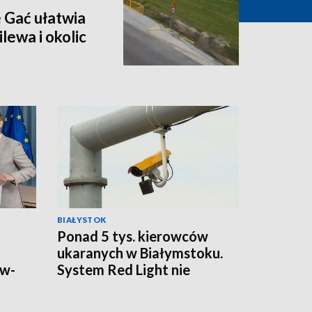
 Gać ułatwia
lewa i okolic
BIAŁYSTOK
Ponad 5 tys. kierowców
ukaranych w Białymstoku.
ów-
System Red Light nie
odpuszcza [WIDEO]