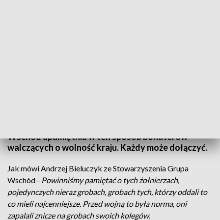
Światło Pamięci Niezwyciężonym/ fot. TVP3 Białystok
W niedzielę (19.02.) po raz kolejny na Cmentarzu
Wojskowym w Białymstoku zapłonie Światło
Pamięci Niezwyciężonym. Stowarzyszenie Grupa
Wschód upamiętnia w ten sposób bohaterów
walczących o wolność kraju. Każdy może dołączyć.
Jak mówi Andrzej Bieluczyk ze Stowarzyszenia Grupa
Wschód -
Powinniśmy pamiętać o tych żołnierzach,
pojedynczych nieraz grobach, grobach tych, którzy oddali to
co mieli najcenniejsze. Przed wojną to była norma, oni
zapalali znicze na grobach swoich kolegów.