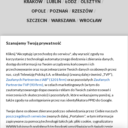
KRAKÓW
/
LUBLIN
/
ŁÓDŹ
/
OLSZTYN
/
OPOLE
/
POZNAŃ
/
RZESZÓW
/
SZCZECIN
/
WARSZAWA
/
WROCŁAW
Szanujemy Twoją prywatność
Dołącz do nas:
Kliknij "Akceptuję i przechodzę do serwisu", aby wyrazić zgody na
korzystanie z technologii automatycznego śledzenia i zbierania danych,
TVP
dostęp do informacji na Twoim urządzeniu końcowym i ich
Abonament TVP
przechowywanie oraz na przetwarzanie Twoich danych osobowych przez
Regulamin TVP
nas, czyli Telewizję Polską S.A. w likwidacji (zwaną dalej również „TVP”),
Emisja w TVP
Polityka prywatności
Zaufanych Partnerów z IAB* (1201 firm)
oraz pozostałych
Zaufanych
Partnerów TVP (93 firm)
, w celach marketingowych (w tym do
Centrum informacji TVP
Moje zgody
zautomatyzowanego dopasowania reklam do Twoich zainteresowań i
mierzenia ich skuteczności) i pozostałych, które wskazujemy poniżej, a
Naziemna Telewizja Cyfrowa
Pomoc
także zgody na udostępnianie przez nas identyfikatora PPID do Google.
Sklep TVP
Biuro reklamy
Twoje dane osobowe zbierane podczas odwiedzania przez Ciebie naszych
Rada Programowa
Kontakt
poszczególnych serwisów
zwanych dalej „Portalem”, w tym informacje
zapisywane za pomocą technologii takich jak: pliki cookie, sygnalizatory
System NOS
WWW lub innych podobnych technologii umożliwiających świadczenie