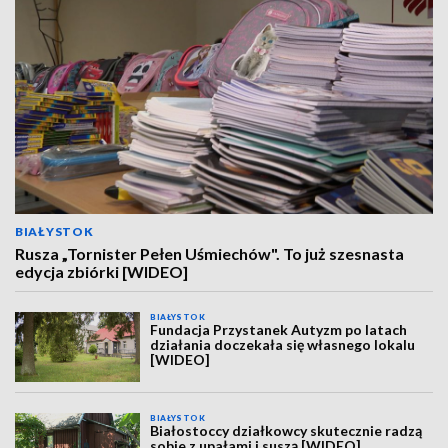
BIAŁYSTOK
Rusza „Tornister Pełen Uśmiechów". To już szesnasta
edycja zbiórki [WIDEO]
BIAŁYSTOK
Fundacja Przystanek Autyzm po latach
działania doczekała się własnego lokalu
[WIDEO]
BIAŁYSTOK
Białostoccy działkowcy skutecznie radzą
sobie z upałami i suszą [WIDEO]