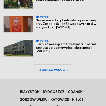
BIAŁYSTOK
Nowe warsztaty budowlane powstaną
przy Zespole Szkół Zawodowych nr 5 w
Białymstoku [WIDEO]
BIAŁYSTOK
Sierpień miesiącem trzeźwości. Kościół
zachęca do dobrowolnej abstynencji
[WIDEO]
ZOBACZ WIĘCEJ
BIAŁYSTOK
/
BYDGOSZCZ
/
GDAŃSK
/
GORZÓW WLKP.
/
KATOWICE
/
KIELCE
/