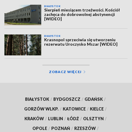
BIAŁYSTOK
Sierpień miesiącem trzeźwości. Kościół
zachęca do dobrowolnej abstynencji
[WIDEO]
BIAŁYSTOK
Krasnopol sprzeciwia się utworzeniu
rezerwatu Uroczysko Mszar [WIDEO]
ZOBACZ WIĘCEJ
BIAŁYSTOK
/
BYDGOSZCZ
/
GDAŃSK
/
GORZÓW WLKP.
/
KATOWICE
/
KIELCE
/
KRAKÓW
/
LUBLIN
/
ŁÓDŹ
/
OLSZTYN
/
OPOLE
/
POZNAŃ
/
RZESZÓW
/