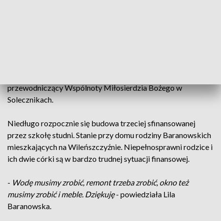
Podlasie przyjechali Polacy z Wileńszczyzny. Chcieli
podziękować rodakom, którzy wysyłają pomoc na Kresy.
-
Zaczynając od pomocy indywidualnej rodzinom, pomocy
całemu społeczeństwu, pomocy Polakom na Białorusi. To
wielkie zaangażowanie wykopie rodzinie studnię, która
kosztuje potężne pieniądze
- wyjaśnił Tadeusz Romanowski,
przewodniczący Wspólnoty Miłosierdzia Bożego w
Solecznikach.
Niedługo rozpocznie się budowa trzeciej sfinansowanej
przez szkołę studni. Stanie przy domu rodziny Baranowskich
mieszkających na Wileńszczyźnie. Niepełnosprawni rodzice i
ich dwie córki są w bardzo trudnej sytuacji finansowej.
-
Wodę musimy zrobić, remont trzeba zrobić, okno też
musimy zrobić i meble. Dziękuję
- powiedziała Lila
Baranowska.