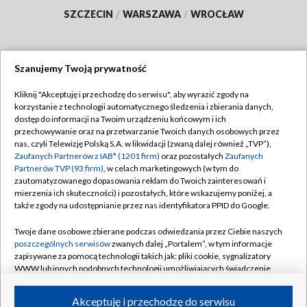
SZCZECIN
/
WARSZAWA
/
WROCŁAW
Szanujemy Twoją prywatność
Dołącz do nas:
Kliknij "Akceptuję i przechodzę do serwisu", aby wyrazić zgody na
korzystanie z technologii automatycznego śledzenia i zbierania danych,
TVP
dostęp do informacji na Twoim urządzeniu końcowym i ich
Abonament TVP
przechowywanie oraz na przetwarzanie Twoich danych osobowych przez
Regulamin TVP
nas, czyli Telewizję Polską S.A. w likwidacji (zwaną dalej również „TVP”),
Emisja w TVP
Polityka prywatności
Zaufanych Partnerów z IAB* (1201 firm)
oraz pozostałych
Zaufanych
Partnerów TVP (93 firm)
, w celach marketingowych (w tym do
Centrum informacji TVP
Moje zgody
zautomatyzowanego dopasowania reklam do Twoich zainteresowań i
mierzenia ich skuteczności) i pozostałych, które wskazujemy poniżej, a
Naziemna Telewizja Cyfrowa
Pomoc
także zgody na udostępnianie przez nas identyfikatora PPID do Google.
Sklep TVP
Biuro reklamy
Twoje dane osobowe zbierane podczas odwiedzania przez Ciebie naszych
Rada Programowa
Kontakt
poszczególnych serwisów
zwanych dalej „Portalem”, w tym informacje
zapisywane za pomocą technologii takich jak: pliki cookie, sygnalizatory
System NOS
WWW lub innych podobnych technologii umożliwiających świadczenie
dopasowanych i bezpiecznych usług, personalizację treści oraz reklam,
Informacje o nadawcy
Kanały
udostępnianie funkcji mediów społecznościowych oraz analizowanie
Akceptuję i przechodzę do serwisu
ruchu w Internecie.