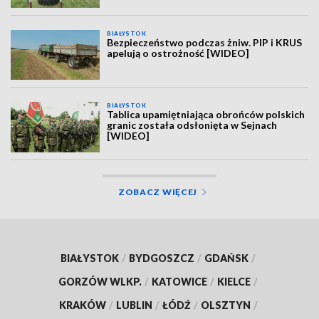
BIAŁYSTOK
Bezpieczeństwo podczas żniw. PIP i KRUS
apelują o ostrożność [WIDEO]
BIAŁYSTOK
Tablica upamiętniająca obrońców polskich
granic została odsłonięta w Sejnach
[WIDEO]
ZOBACZ WIĘCEJ
BIAŁYSTOK
/
BYDGOSZCZ
/
GDAŃSK
/
GORZÓW WLKP.
/
KATOWICE
/
KIELCE
/
KRAKÓW
/
LUBLIN
/
ŁÓDŹ
/
OLSZTYN
/