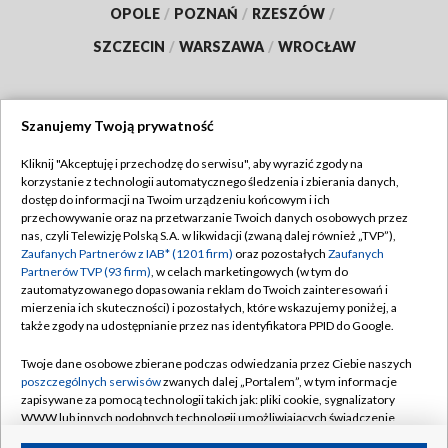
OPOLE
/
POZNAŃ
/
RZESZÓW
/
SZCZECIN
/
WARSZAWA
/
WROCŁAW
Szanujemy Twoją prywatność
Dołącz do nas:
Kliknij "Akceptuję i przechodzę do serwisu", aby wyrazić zgody na
korzystanie z technologii automatycznego śledzenia i zbierania danych,
TVP
dostęp do informacji na Twoim urządzeniu końcowym i ich
Abonament TVP
przechowywanie oraz na przetwarzanie Twoich danych osobowych przez
Regulamin TVP
nas, czyli Telewizję Polską S.A. w likwidacji (zwaną dalej również „TVP”),
Emisja w TVP
Polityka prywatności
Zaufanych Partnerów z IAB* (1201 firm)
oraz pozostałych
Zaufanych
Partnerów TVP (93 firm)
, w celach marketingowych (w tym do
Centrum informacji TVP
Moje zgody
zautomatyzowanego dopasowania reklam do Twoich zainteresowań i
mierzenia ich skuteczności) i pozostałych, które wskazujemy poniżej, a
Naziemna Telewizja Cyfrowa
Pomoc
także zgody na udostępnianie przez nas identyfikatora PPID do Google.
Sklep TVP
Biuro reklamy
Twoje dane osobowe zbierane podczas odwiedzania przez Ciebie naszych
Rada Programowa
Kontakt
poszczególnych serwisów
zwanych dalej „Portalem”, w tym informacje
zapisywane za pomocą technologii takich jak: pliki cookie, sygnalizatory
System NOS
WWW lub innych podobnych technologii umożliwiających świadczenie
dopasowanych i bezpiecznych usług, personalizację treści oraz reklam,
Informacje o nadawcy
Kanały