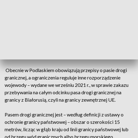
na Białoruś.
Na odcinku ochranianym przez placówkę SG w Krynkach
zatrzymano pięciu obywateli Syrii, którzy przeprawili się na
pontonie przez graniczną rzekę Świsłocz. SG zatrzymała też
kolejnego kuriera przewożącego osoby, które nielegalnie
przekroczyły granicę. Gruzin przewoził w aucie pięciu
Afgańczyków.
Obecnie w Podlaskiem obowiązują przepisy o pasie drogi
granicznej, a ograniczenia reguluje inne rozporządzenie
wojewody – wydane we wrześniu 2021 r., w sprawie zakazu
przebywania na całym odcinku pasa drogi granicznej na
granicy z Białorusią, czyli na granicy zewnętrznej UE.
Pasem drogi granicznej jest – według definicji z ustawy o
ochronie granicy państwowej – obszar o szerokości 15
metrów, licząc w głąb kraju od linii granicy państwowej lub
od brzegu wód granicznych albo brzegu morskiego.