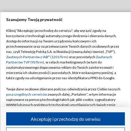
Szanujemy Twoją prywatność
Dołącz do nas:
Kliknij "Akceptuję i przechodzę do serwisu", aby wyrazić zgody na
korzystanie z technologii automatycznego śledzenia i zbierania danych,
TVP
dostęp do informacji na Twoim urządzeniu końcowym i ich
Abonament TVP
przechowywanie oraz na przetwarzanie Twoich danych osobowych przez
Regulamin TVP
nas, czyli Telewizję Polską S.A. w likwidacji (zwaną dalej również „TVP”),
Emisja w TVP
Polityka prywatności
Zaufanych Partnerów z IAB* (1201 firm)
oraz pozostałych
Zaufanych
Partnerów TVP (93 firm)
, w celach marketingowych (w tym do
Centrum informacji TVP
Moje zgody
zautomatyzowanego dopasowania reklam do Twoich zainteresowań i
mierzenia ich skuteczności) i pozostałych, które wskazujemy poniżej, a
Naziemna Telewizja Cyfrowa
Pomoc
także zgody na udostępnianie przez nas identyfikatora PPID do Google.
Sklep TVP
Biuro reklamy
Twoje dane osobowe zbierane podczas odwiedzania przez Ciebie naszych
Rada Programowa
Kontakt
poszczególnych serwisów
zwanych dalej „Portalem”, w tym informacje
zapisywane za pomocą technologii takich jak: pliki cookie, sygnalizatory
System NOS
WWW lub innych podobnych technologii umożliwiających świadczenie
dopasowanych i bezpiecznych usług, personalizację treści oraz reklam,
Informacje o nadawcy
Kanały
udostępnianie funkcji mediów społecznościowych oraz analizowanie
Akceptuję i przechodzę do serwisu
ruchu w Internecie.
Program dla prasy
©2026 Telewizja Polska S.A. w likwidacji
Biuro Reklamy