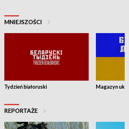
MNIEJSZOŚCI
Tydzień białoruski
Magazyn ukra
REPORTAŻE