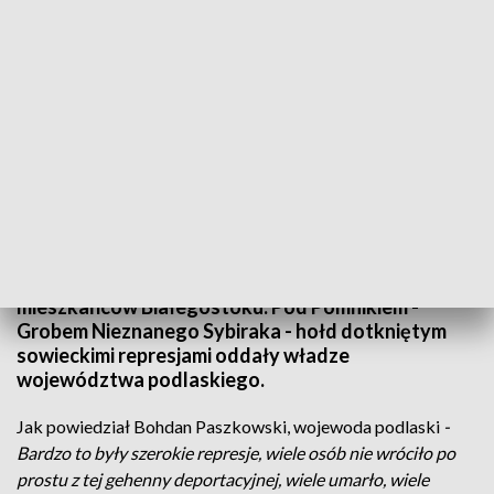
Rocznica deportacji Polaków na Sybir / fot. TVP3 Białystok
Mija osiemdziesiąta trzecia rocznica pierwszej
masowej deportacji Polaków na Sybir. Rosjanie
wywieźli 140 tysięcy osób, w tym wielu
mieszkańców Białegostoku. Pod Pomnikiem -
Grobem Nieznanego Sybiraka - hołd dotkniętym
sowieckimi represjami oddały władze
województwa podlaskiego.
Jak powiedział Bohdan Paszkowski, wojewoda podlaski
-
Bardzo to były szerokie represje, wiele osób nie wróciło po
prostu z tej gehenny deportacyjnej, wiele umarło, wiele