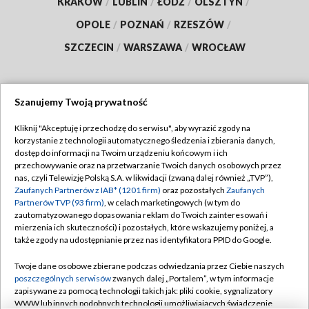
KRAKÓW
/
LUBLIN
/
ŁÓDŹ
/
OLSZTYN
/
OPOLE
/
POZNAŃ
/
RZESZÓW
/
SZCZECIN
/
WARSZAWA
/
WROCŁAW
Szanujemy Twoją prywatność
Dołącz do nas:
Kliknij "Akceptuję i przechodzę do serwisu", aby wyrazić zgody na
korzystanie z technologii automatycznego śledzenia i zbierania danych,
TVP
dostęp do informacji na Twoim urządzeniu końcowym i ich
Abonament TVP
przechowywanie oraz na przetwarzanie Twoich danych osobowych przez
Regulamin TVP
nas, czyli Telewizję Polską S.A. w likwidacji (zwaną dalej również „TVP”),
Emisja w TVP
Polityka prywatności
Zaufanych Partnerów z IAB* (1201 firm)
oraz pozostałych
Zaufanych
Partnerów TVP (93 firm)
, w celach marketingowych (w tym do
Centrum informacji TVP
Moje zgody
zautomatyzowanego dopasowania reklam do Twoich zainteresowań i
mierzenia ich skuteczności) i pozostałych, które wskazujemy poniżej, a
Naziemna Telewizja Cyfrowa
Pomoc
także zgody na udostępnianie przez nas identyfikatora PPID do Google.
Sklep TVP
Biuro reklamy
Twoje dane osobowe zbierane podczas odwiedzania przez Ciebie naszych
Rada Programowa
Kontakt
poszczególnych serwisów
zwanych dalej „Portalem”, w tym informacje
zapisywane za pomocą technologii takich jak: pliki cookie, sygnalizatory
System NOS
WWW lub innych podobnych technologii umożliwiających świadczenie