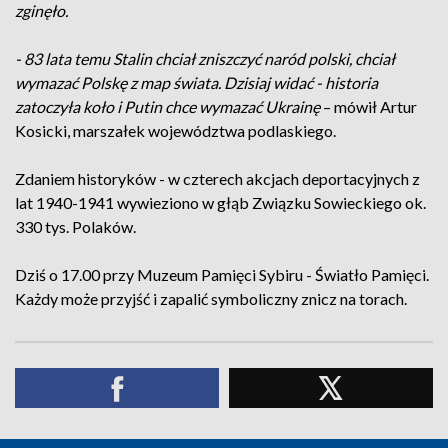
zginęło.
- 83 lata temu Stalin chciał zniszczyć naród polski, chciał
wymazać Polskę z map świata. Dzisiaj widać - historia
zatoczyła koło i Putin chce wymazać Ukrainę
– mówił Artur
Kosicki, marszałek województwa podlaskiego.
Zdaniem historyków - w czterech akcjach deportacyjnych z
lat 1940-1941 wywieziono w głąb Związku Sowieckiego ok.
330 tys. Polaków.
Dziś o 17.00 przy Muzeum Pamięci Sybiru - Światło Pamięci.
Każdy może przyjść i zapalić symboliczny znicz na torach.