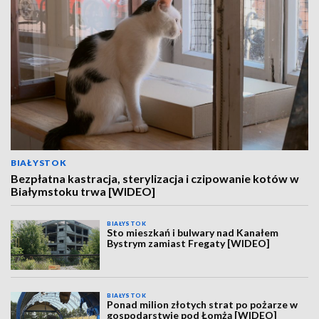
BIAŁYSTOK
Bezpłatna kastracja, sterylizacja i czipowanie kotów w
Białymstoku trwa [WIDEO]
BIAŁYSTOK
Sto mieszkań i bulwary nad Kanałem
Bystrym zamiast Fregaty [WIDEO]
BIAŁYSTOK
Ponad milion złotych strat po pożarze w
gospodarstwie pod Łomżą [WIDEO]