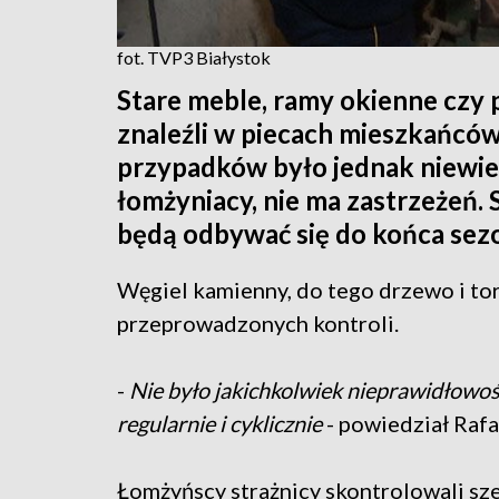
fot. TVP3 Białystok
Stare meble, ramy okienne czy 
znaleźli w piecach mieszkańców
przypadków było jednak niewiele
łomżyniacy, nie ma zastrzeżeń. 
będą odbywać się do końca sez
Węgiel kamienny, do tego drzewo i torf
przeprowadzonych kontroli.
-
Nie było jakichkolwiek nieprawidłowo
regularnie i cyklicznie
- powiedział Rafa
Łomżyńscy strażnicy skontrolowali sz