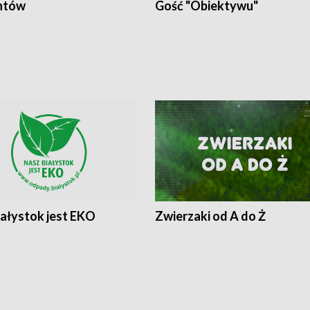
ntów
Gość "Obiektywu"
iałystok jest EKO
Zwierzaki od A do Ż