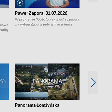
Paweł Zapora, 31.07.2026
Jacek Brzozo
W programie "Gość Obiektywu" rozmowa
W programie „G
z Pawłem Zaporą, jedynym uczniem z
z Jackiem Brzoz
zmowa
regionu, który wziął udział w
podlaskim o syst
torką
prestiżowym programie edukacyjnym dla
ostrzegania w w
ne
uczniów z całego świata organizowanym
ak
w USA przez Uniwersytet Yale.
si.
Panorama Łomżyńska
Przegląd suw