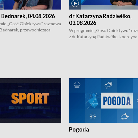
 Bednarek, 04.08.2026
dr Katarzyna Radziwiłko,
03.08.2026
mie „Gość Obiektywu” rozmowa
 Bednarek, przewodnicząca
W programie „Gość Obiektywu” ro
kiej Rady Seniorów, o walce z
z dr Katarzyną Radziwiłko, koordyna
ią, pomysłach na to jak
projektu "Etnomozaika. Współczes
osoby starsze z domów i jak
dziedzictwo kulturowe wsi" o tym, j
t to by nie były same.
wygląda dzisiejsza kultura polskiej w
Pogoda