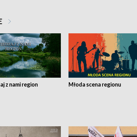
E
j z nami region
Młoda scena regionu