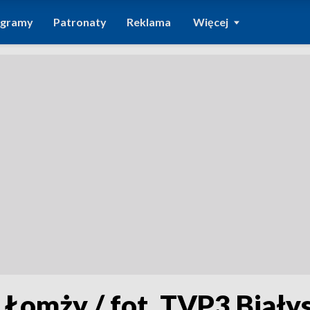
ogramy
Patronaty
Reklama
Więcej
 Łomży / fot. TVP3 Biały