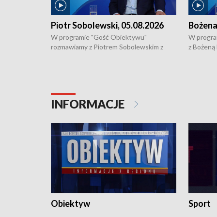
Piotr Sobolewski, 05.08.2026
Bożena
W programie "Gość Obiektywu"
W progra
rozmawiamy z Piotrem Sobolewskim z
z Bożeną
Towarzystwa Amickus o możliwościach
Białostoc
wsparcia osób dotkniętych przemocą i
samotnośc
działaniu Ośrodka Pomocy Osobom
wyciągać 
Pokrzywdzonym Przestępstwem.
ważne jes
INFORMACJE
Obiektyw
Sport