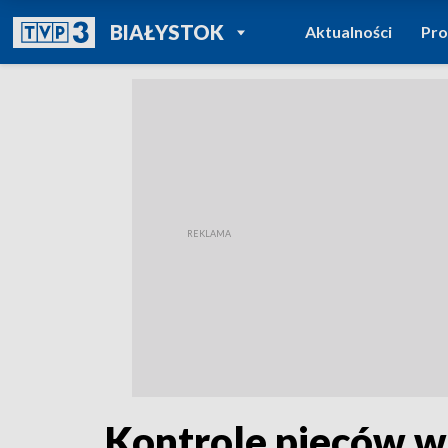
POWRÓT DO
BIAŁYSTOK
Aktualności
Pr
TVP REGIONY
Kontrole pieców w