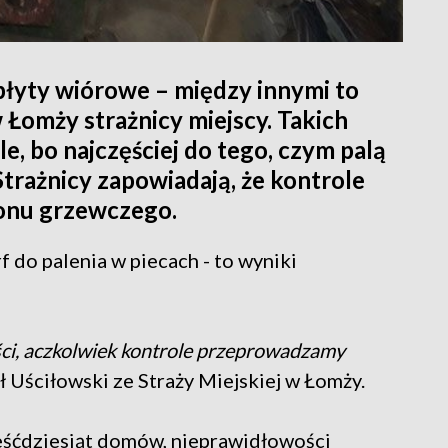
płyty wiórowe – między innymi to
 Łomży strażnicy miejscy. Takich
, bo najczęściej do tego, czym palą
Strażnicy zapowiadają, że kontrole
onu grzewczego.
 do palenia w piecach - to wyniki
ści, aczkolwiek kontrole przeprowadzamy
ł Uściłowski ze Straży Miejskiej w Łomży.
eśćdziesiąt domów, nieprawidłowości