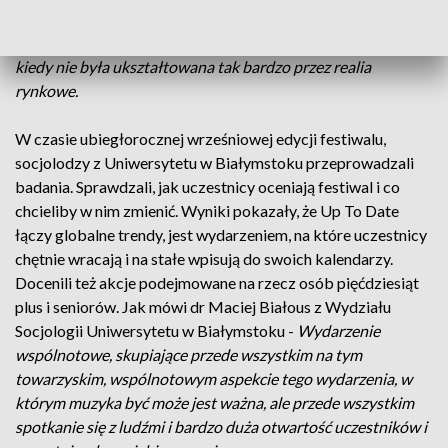
nawiązuje do wartości, które niesie za sobą ta kultura, do
czasów jej formowania, kiedy była najbardziej nieskazitelna,
kiedy nie była ukształtowana tak bardzo przez realia
rynkowe.
W czasie ubiegłorocznej wrześniowej edycji festiwalu,
socjolodzy z Uniwersytetu w Białymstoku przeprowadzali
badania. Sprawdzali, jak uczestnicy oceniają festiwal i co
chcieliby w nim zmienić. Wyniki pokazały, że Up To Date
łączy globalne trendy, jest wydarzeniem, na które uczestnicy
chętnie wracają i na stałe wpisują do swoich kalendarzy.
Docenili też akcje podejmowane na rzecz osób pięćdziesiąt
plus i seniorów. Jak mówi dr Maciej Białous z Wydziału
Socjologii Uniwersytetu w Białymstoku -
Wydarzenie
wspólnotowe, skupiające przede wszystkim na tym
towarzyskim, wspólnotowym aspekcie tego wydarzenia, w
którym muzyka być może jest ważna, ale przede wszystkim
spotkanie się z ludźmi i bardzo duża otwartość uczestników i