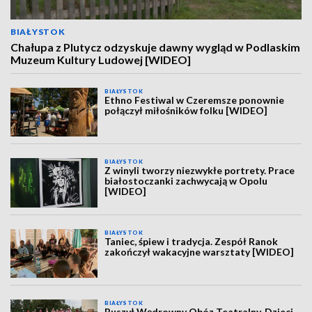
BIAŁYSTOK
Chałupa z Plutycz odzyskuje dawny wygląd w Podlaskim
Muzeum Kultury Ludowej [WIDEO]
BIAŁYSTOK
Ethno Festiwal w Czeremsze ponownie
połączył miłośników folku [WIDEO]
BIAŁYSTOK
Z winyli tworzy niezwykłe portrety. Prace
białostoczanki zachwycają w Opolu
[WIDEO]
BIAŁYSTOK
Taniec, śpiew i tradycja. Zespół Ranok
zakończył wakacyjne warsztaty [WIDEO]
BIAŁYSTOK
Ruszył Wędrowny Obóz Teatralny. Dzieci