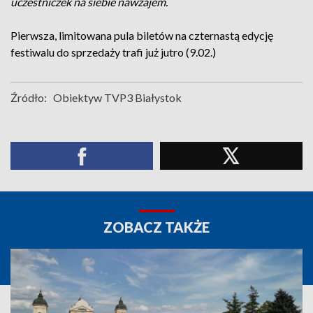
uczestniczek na siebie nawzajem.
Pierwsza, limitowana pula biletów na czternastą edycję
festiwalu do sprzedaży trafi już jutro (9.02.)
Źródło:
Obiektyw TVP3 Białystok
ZOBACZ TAKŻE