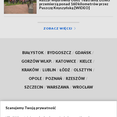
przemierzą ponad 160 kilometrów przez
Puszczę Knyszyńską [WIDEO]
ZOBACZ WIĘCEJ
BIAŁYSTOK
/
BYDGOSZCZ
/
GDAŃSK
/
GORZÓW WLKP.
/
KATOWICE
/
KIELCE
/
KRAKÓW
/
LUBLIN
/
ŁÓDŹ
/
OLSZTYN
/
OPOLE
/
POZNAŃ
/
RZESZÓW
/
SZCZECIN
/
WARSZAWA
/
WROCŁAW
Szanujemy Twoją prywatność
Dołącz do nas: