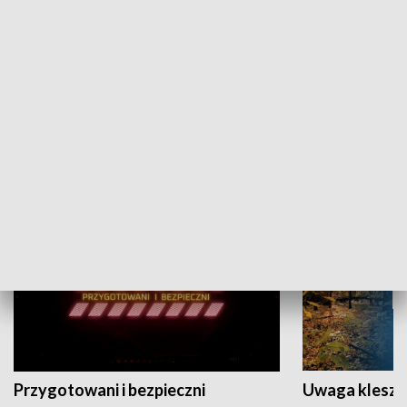
Grajmy Swoje
Białostocki Te
NAUKA I EDUKACJA
Przygotowani i bezpieczni
Uwaga kleszc