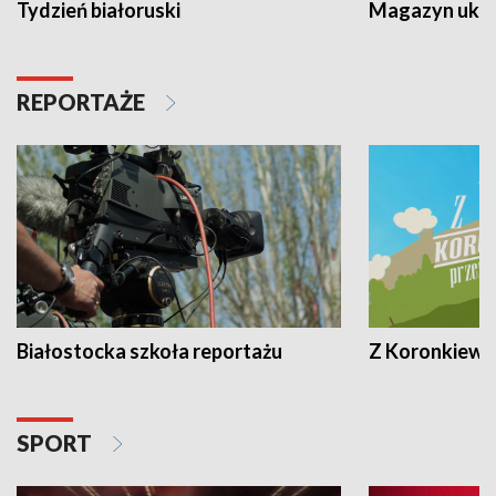
Tydzień białoruski
Magazyn ukra
REPORTAŻE
Białostocka szkoła reportażu
Z Koronkiewic
SPORT