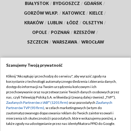
BIAŁYSTOK
/
BYDGOSZCZ
/
GDAŃSK
/
GORZÓW WLKP.
/
KATOWICE
/
KIELCE
/
KRAKÓW
/
LUBLIN
/
ŁÓDŹ
/
OLSZTYN
/
OPOLE
/
POZNAŃ
/
RZESZÓW
/
SZCZECIN
/
WARSZAWA
/
WROCŁAW
Szanujemy Twoją prywatność
Dołącz do nas:
Kliknij "Akceptuję i przechodzę do serwisu", aby wyrazić zgody na
korzystanie z technologii automatycznego śledzenia i zbierania danych,
TVP
dostęp do informacji na Twoim urządzeniu końcowym i ich
Abonament TVP
przechowywanie oraz na przetwarzanie Twoich danych osobowych przez
Regulamin TVP
nas, czyli Telewizję Polską S.A. w likwidacji (zwaną dalej również „TVP”),
Emisja w TVP
Polityka prywatności
Zaufanych Partnerów z IAB* (1201 firm)
oraz pozostałych
Zaufanych
Partnerów TVP (93 firm)
, w celach marketingowych (w tym do
Centrum informacji TVP
Moje zgody
zautomatyzowanego dopasowania reklam do Twoich zainteresowań i
mierzenia ich skuteczności) i pozostałych, które wskazujemy poniżej, a
Naziemna Telewizja Cyfrowa
Pomoc
także zgody na udostępnianie przez nas identyfikatora PPID do Google.
Sklep TVP